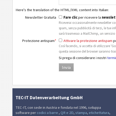
Here's the translation of the HTML/XML content into Italian:
Newsletter Gratuita
Fare clic
per ricevere la
newslet
Riceverai occasionalmente newsletter con
spam, senza pubblicità di terzi, le tue i
sarà trasmesso a MailChimp, un servizio di
Protezione antispam
*
Attivare la protezione antispam
pe
Così facendo, si accetta di utilizzare 'Go
questa sessione del browser saranno trasfe
Si prega di considerare i nostri
termin
TEC-IT Datenverarbeitung GmbH
TEC-IT, con sede in Austria e fondata nel 1996, sviluppa
software per
codici a barre
,
QR e 2D
,
stampa
,
etichettatura
,