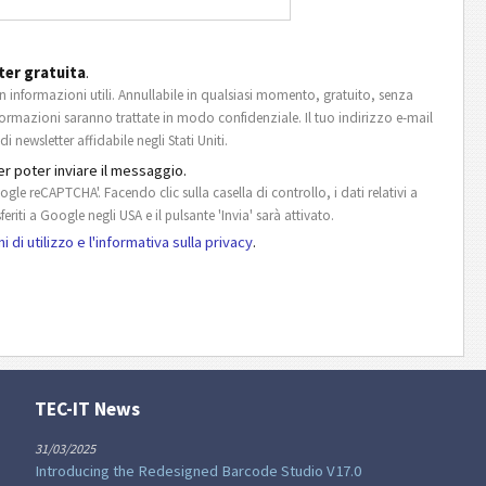
ter gratuita
.
 informazioni utili. Annullabile in qualsiasi momento, gratuito, senza
nformazioni saranno trattate in modo confidenziale. Il tuo indirizzo e-mail
 newsletter affidabile negli Stati Uniti.
r poter inviare il messaggio.
ogle reCAPTCHA'. Facendo clic sulla casella di controllo, i dati relativi a
riti a Google negli USA e il pulsante 'Invia' sarà attivato.
i di utilizzo e l'informativa sulla privacy
.
TEC-IT News
31/03/2025
Introducing the Redesigned Barcode Studio V17.0