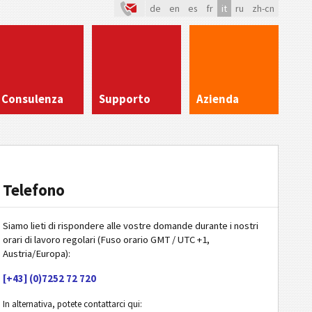
de
en
es
fr
it
ru
zh-cn
Consulenza
Supporto
Azienda
Telefono
Siamo lieti di rispondere alle vostre domande durante i nostri
orari di lavoro regolari (Fuso orario GMT / UTC +1,
Austria/Europa):
[+43] (0)7252 72 720
In alternativa, potete contattarci qui: