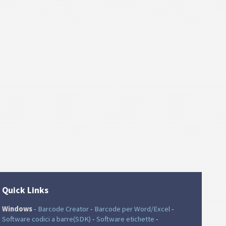
Quick Links
Windows
-
Barcode Creator
-
Barcode per Word/Excel
-
Software codici a barre(SDK)
-
Software etichette
-