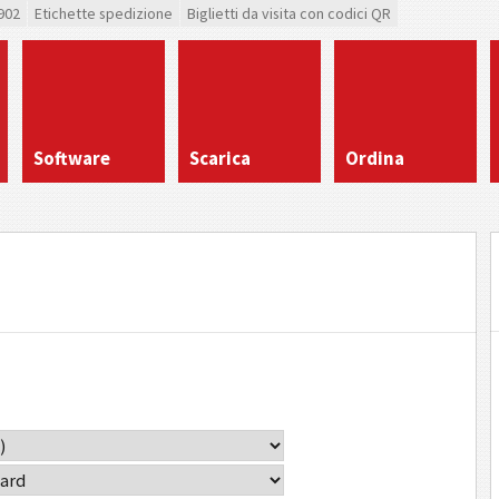
902
Etichette spedizione
Biglietti da visita con codici QR
Software
Scarica
Ordina