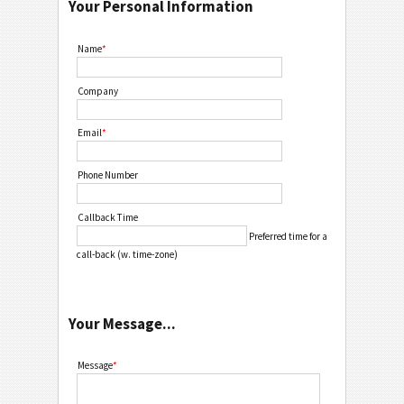
Your Personal Information
Name
*
Company
Email
*
Phone Number
Callback Time
Preferred time for a
call-back (w. time-zone)
Your Message...
Message
*