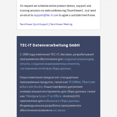
On request we schedule online product demos, support and
training sessions via web-conferencing (TeamViewer). Just send
an email to
support@tec-it.com
to agree a suitable time-frame.
TeamViewer QuickSupport
|
TeamViewer Meeting
TEC-IT Datenverarbeitung GmbH
С 1996 года компания TEC-IT, Австрия, разрабатывает
программное обеспечение для
создания штрихкодов
,
печати
,
создания маркировочных этикеток
,
составления отчетов
и
сбора данных
.
Наша компания предлагает стандартные
программные продукты, такие как
TFORMer
,
TBarCode
и
Barcode Studio
. Наше портфолио дополняют
универсальные инструменты для сбора данных, такие
как
TWedge
и
Scan-IT to Office
- Android/iOS
приложение для
мобильного сбора данных
.
Индивидуальная разработка программного
обеспечения возможна
на заказ
.