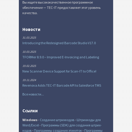
Вы ищите высококачественное программное
обеспечение — TEC-IT предоставляет этот уровень
качества.
Новости
31.03.2025
Introducing the Redesigned Barcode Studio V17.0
10.03.2025
TFORMer 8.9.0 – Improved E-Invoicing and Labeling
19.02.2025
New Scanner Device Support for Scan-IT to Office!
19.11.2024
Revenova Adds TEC-IT Barcode API to Salesforce TMS
Все новости...
Ссылки
Windows
-
Создание штрихкодов
-
Штрихкоды для
Word/Excel
-
Программы (SDK) для создания штрих-
кодов
-
Программы создания этикеток
-
Программы