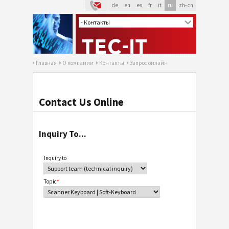
de
en
es
fr
it
ru
zh-cn
Главная
О компании
Контакты
Запрос онлайн
Contact Us Online
Inquiry To...
Inquiry to
Topic
*