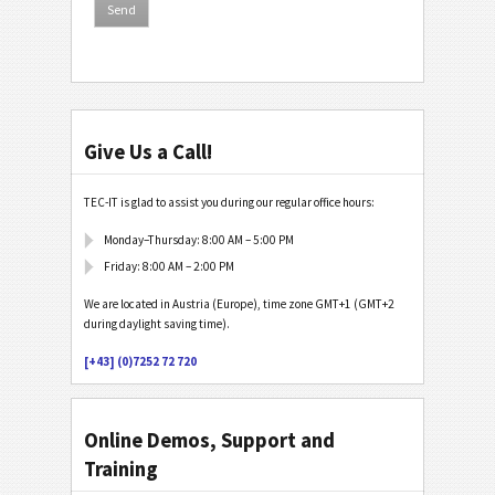
Give Us a Call!
TEC-IT is glad to assist you during our regular office hours:
Monday–Thursday: 8:00 AM – 5:00 PM
Friday: 8:00 AM – 2:00 PM
We are located in Austria (Europe), time zone GMT+1 (GMT+2
during daylight saving time).
[+43] (0)7252 72 720
Online Demos, Support and
Training