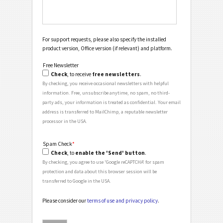
For support requests, please also specify the installed
product version, Office version (if relevant) and platform.
Free Newsletter
Check
, to receive
free newsletters
.
By checking, you receive occasional newsletters with helpful
information. Free, unsubscribe anytime, no spam, no third-
party ads, your information is treated as confidential. Your email
address is transferred to MailChimp, a reputable newsletter
processor in the USA.
Spam Check
*
Check
, to
enable the 'Send' button
.
By checking, you agree to use 'Google reCAPTCHA' for spam
protection and data about this browser session will be
transferred to Google in the USA.
Please consider our
terms of use and privacy policy
.