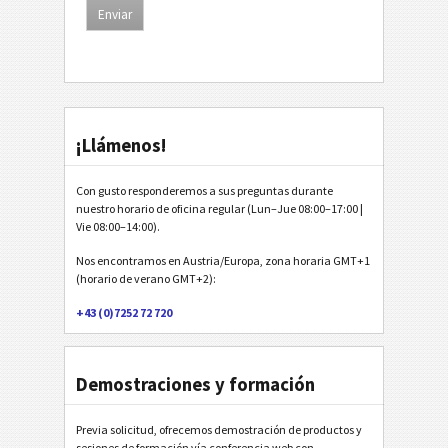
¡Llámenos!
Con gusto responderemos a sus preguntas durante
nuestro horario de oficina regular (Lun–Jue 08:00–17:00 |
Vie 08:00–14:00).
Nos encontramos en Austria/Europa, zona horaria GMT+1
(horario de verano GMT+2):
+43 (0)7252 72 720
Demostraciones y formación
Previa solicitud, ofrecemos demostración de productos y
sesiones de formación vía conferencia web con