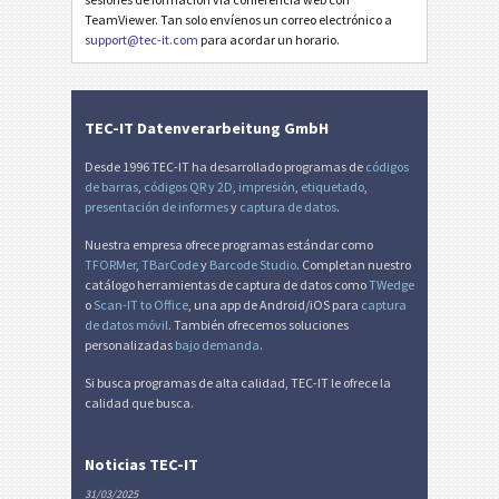
TeamViewer. Tan solo envíenos un correo electrónico a
support@tec-it.com
para acordar un horario.
TEC-IT Datenverarbeitung GmbH
Desde 1996 TEC-IT ha desarrollado programas de
códigos
de barras
,
códigos QR y 2D
,
impresión
,
etiquetado
,
presentación de informes
y
captura de datos
.
Nuestra empresa ofrece programas estándar como
TFORMer
,
TBarCode
y
Barcode Studio
. Completan nuestro
catálogo herramientas de captura de datos como
TWedge
o
Scan-IT to Office
, una app de Android/iOS para
captura
de datos móvil
. También ofrecemos soluciones
personalizadas
bajo demanda
.
Si busca programas de alta calidad, TEC-IT le ofrece la
calidad que busca.
Noticias TEC-IT
31/03/2025