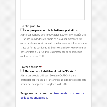
Boletín gratuito
Marque
para
recibir boletines gratuitos
.
Al marcar, recibirá boletines ocasionales con información útil.
Gratuito, puede darse de baja en cualquier momento, sin
correo no deseado, sin anuncios de terceros, su información se
trata de forma confidencial. Su dirección de correo electrónico
se transfiere a MailChimp, un procesador de boletines de
confianza en los EE.UU.
Protección spam
*
Marcar
para
habilitar el botón 'Enviar'
.
Al marcar, acepta utilizar 'Google reCAPTCHA' para
protección contra spam y la transferencia de datos sobre esta
sesión del navegador a Google en los EE. UU.
Tenga en cuenta nuestras
términos de uso y nuestra
política de privacidad
.