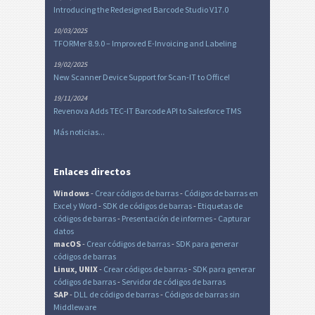
Introducing the Redesigned Barcode Studio V17.0
10/03/2025
TFORMer 8.9.0 – Improved E-Invoicing and Labeling
19/02/2025
New Scanner Device Support for Scan-IT to Office!
19/11/2024
Revenova Adds TEC-IT Barcode API to Salesforce TMS
Más noticias...
Enlaces directos
Windows
-
Crear códigos de barras
-
Códigos de barras en
Excel
y Word
-
SDK de códigos de barras
-
Etiquetas de
códigos de barras
-
Presentación de informes
-
Capturar
datos
macOS
-
Crear códigos de barras
-
SDK para generar
códigos de barras
Linux, UNIX
-
Crear códigos de barras
-
SDK para generar
códigos de barras
-
Servidor de códigos de barras
SAP
-
DLL de código de barras
-
Códigos de barras sin
Middleware