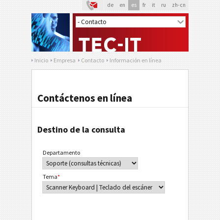
de
en
es
fr
it
ru
zh-cn
Inicio
Empresa
Contacto
Información en línea
Contáctenos en línea
Destino de la consulta
Departamento
Tema
*