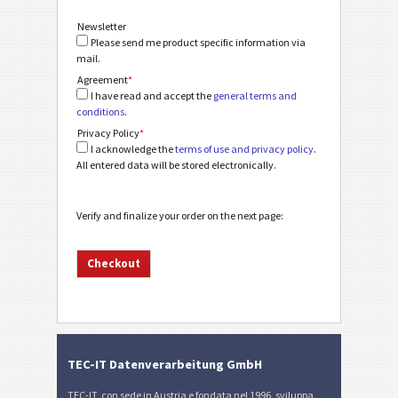
Newsletter
Please send me product specific information via
mail.
Agreement
*
I have read and accept the
general terms and
conditions
.
Privacy Policy
*
I acknowledge the
terms of use and privacy policy
.
All entered data will be stored electronically.
Verify and finalize your order on the next page:
TEC-IT Datenverarbeitung GmbH
TEC-IT, con sede in Austria e fondata nel 1996, sviluppa