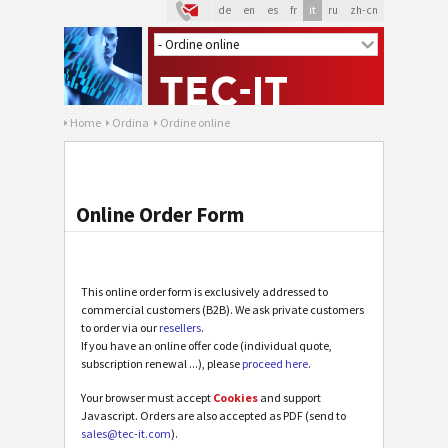
de
en
es
fr
it
ru
zh-cn
Home
Ordina
Ordine online
Online Order Form
This online order form is exclusively addressed to
commercial customers (B2B). We ask private customers
to order via our
resellers
.
If you have an online offer code (individual quote,
subscription renewal ...), please
proceed here
.
Your browser must accept
Cookies
and support
Javascript. Orders are also accepted as PDF (send to
sales@tec-it.com
).