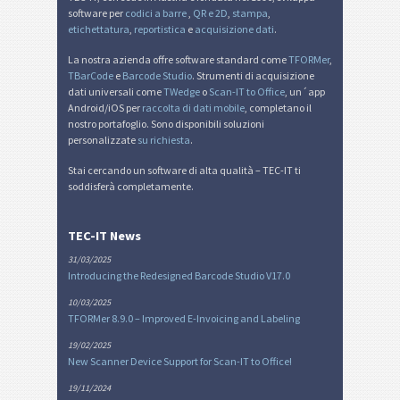
software per
codici a barre
,
QR e 2D
,
stampa
,
etichettatura
,
reportistica
e
acquisizione dati
.
La nostra azienda offre software standard come
TFORMer
,
TBarCode
e
Barcode Studio
. Strumenti di acquisizione
dati universali come
TWedge
o
Scan-IT to Office
, un´app
Android/iOS per
raccolta di dati mobile
, completano il
nostro portafoglio. Sono disponibili soluzioni
personalizzate
su richiesta
.
Stai cercando un software di alta qualità – TEC-IT ti
soddisferà completamente.
TEC-IT News
31/03/2025
Introducing the Redesigned Barcode Studio V17.0
10/03/2025
TFORMer 8.9.0 – Improved E-Invoicing and Labeling
19/02/2025
New Scanner Device Support for Scan-IT to Office!
19/11/2024