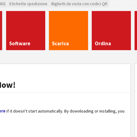
902
Etichette spedizione
Biglietti da visita con codici QR
Software
Scarica
Ordina
Now!
ere
if it doesn't start automatically. By downloading or installing, you