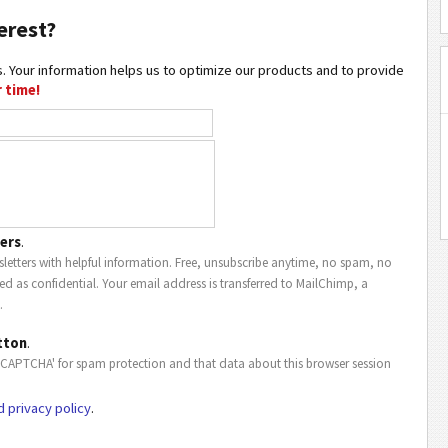
erest?
. Your information helps us to optimize our products and to provide
 time!
ers
.
letters with helpful information. Free, unsubscribe anytime, no spam, no
ted as confidential. Your email address is transferred to MailChimp, a
.
tton
.
eCAPTCHA' for spam protection and that data about this browser session
d privacy policy
.