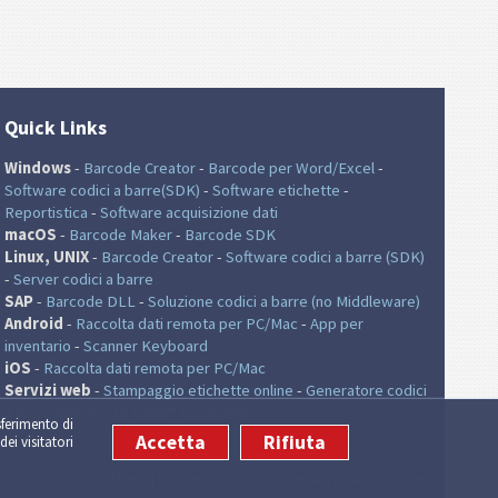
Quick Links
Windows
-
Barcode Creator
-
Barcode per Word/Excel
-
Software codici a barre(SDK)
-
Software etichette
-
Reportistica
-
Software acquisizione dati
macOS
-
Barcode Maker
-
Barcode SDK
Linux, UNIX
-
Barcode Creator
-
Software codici a barre (SDK)
-
Server codici a barre
SAP
-
Barcode DLL
-
Soluzione codici a barre (no Middleware)
Android
-
Raccolta dati remota per PC/Mac
-
App per
inventario
-
Scanner Keyboard
iOS
-
Raccolta dati remota per PC/Mac
Servizi web
-
Stampaggio etichette online
-
Generatore codici
a barre online
-
QR Code® Generator
sferimento di
Accetta
Rifiuta
dei visitatori
Mappa
|
Commenti
|
Condizioni legali e privacy
|
Contatta