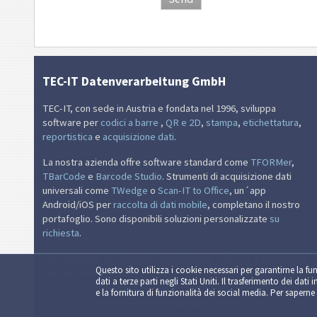
TEC-IT Datenverarbeitung GmbH
TEC-IT, con sede in Austria e fondata nel 1996, sviluppa
software per
codici a barre
,
QR e 2D
,
stampa
,
etichettatura
,
reportistica
e
acquisizione dati
.
La nostra azienda offre software standard come
TFORMer
,
TBarCode
e
Barcode Studio
. Strumenti di acquisizione dati
universali come
TWedge
o
Scan-IT to Office
, un´app
Android/iOS per
raccolta di dati mobile
, completano il nostro
portafoglio. Sono disponibili soluzioni personalizzate
su
richiesta
.
Stai cercando un software di alta qualità – TEC-IT ti soddisferà
Questo sito utilizza i cookie necessari per garantirne la fun
completamente.
dati a terze parti negli Stati Uniti. Il trasferimento dei dati 
e la fornitura di funzionalità dei social media. Per saperne 
© TEC-IT Datenverarbeitung GmbH, Austria