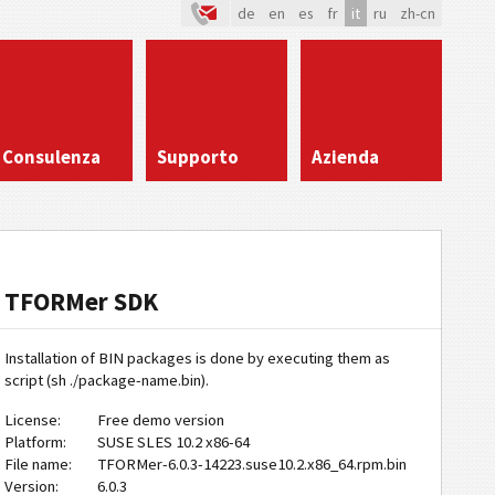
de
en
es
fr
it
ru
zh-cn
Consulenza
Supporto
Azienda
TFORMer SDK
Installation of BIN packages is done by executing them as
script (sh ./package-name.bin).
License:
Free demo version
Platform:
SUSE SLES 10.2 x86-64
File name:
TFORMer-6.0.3-14223.suse10.2.x86_64.rpm.bin
Version:
6.0.3