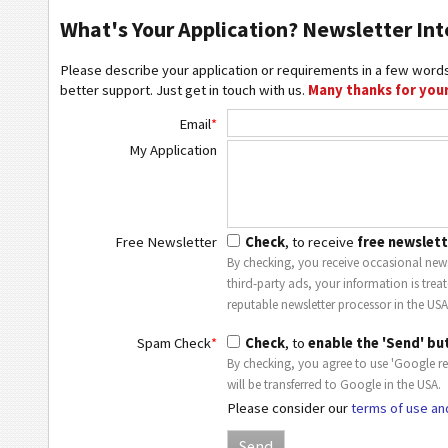
What's Your Application? Newsletter Int
Please describe your application or requirements in a few words
better support. Just get in touch with us.
Many thanks for your
Email
*
My Application
Free Newsletter
Check
, to receive
free newslett
By checking, you receive occasional news
third-party ads, your information is trea
reputable newsletter processor in the USA
Spam Check
*
Check
, to
enable the 'Send' bu
By checking, you agree to use 'Google r
will be transferred to Google in the USA.
Please consider our
terms of use an