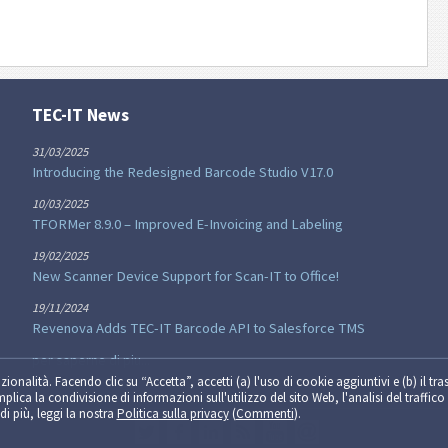
TEC-IT News
31/03/2025
Introducing the Redesigned Barcode Studio V17.0
10/03/2025
TFORMer 8.9.0 – Improved E-Invoicing and Labeling
19/02/2025
New Scanner Device Support for Scan-IT to Office!
19/11/2024
Revenova Adds TEC-IT Barcode API to Salesforce TMS
per saperne di piu...
zionalità. Facendo clic su “Accetta”, accetti (a) l'uso di cookie aggiuntivi e (b) il tra
implica la condivisione di informazioni sull'utilizzo del sito Web, l'analisi del traffico 
di più, leggi la nostra
Politica sulla privacy
(
Commenti
).