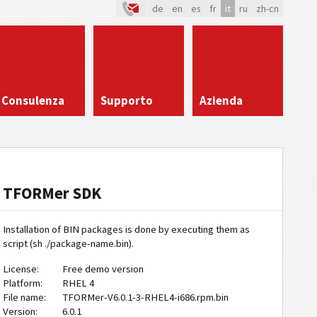
de
en
es
fr
it
ru
zh-cn
Consulenza
Supporto
Azienda
TFORMer SDK
Installation of BIN packages is done by executing them as
script (sh ./package-name.bin).
License:
Free demo version
Platform:
RHEL 4
File name:
TFORMer-V6.0.1-3-RHEL4-i686.rpm.bin
Version:
6.0.1