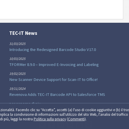
TEC-IT News
31/03/2025
Introducing the Redesigned Barcode Studio V17.0
10/03/2025
TFORMer 8.9.0 – Improved E-Invoicing and Labeling
19/02/2025
New Scanner Device Support for Scan-IT to Office!
19/11/2024
Revenova Adds TEC-IT Barcode API to Salesforce TMS
per saperne di piu...
zionalità. Facendo clic su “Accetta”, accetti (a) l'uso di cookie aggiuntivi e (b) il tra
implica la condivisione di informazioni sull'utilizzo del sito Web, l'analisi del traffico 
di più, leggi la nostra
Politica sulla privacy
(
Commenti
).