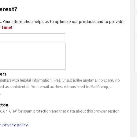
erest?
. Your information helps us to optimize our products and to provide
 time!
ers
.
letters with helpful information. Free, unsubscribe anytime, no spam, no
ted as confidential. Your email address is transferred to MailChimp, a
.
tton
.
eCAPTCHA' for spam protection and that data about this browser session
d privacy policy
.