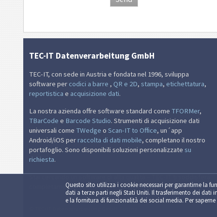
TEC-IT Datenverarbeitung GmbH
TEC-IT, con sede in Austria e fondata nel 1996, sviluppa
software per
codici a barre
,
QR e 2D
,
stampa
,
etichettatura
,
reportistica
e
acquisizione dati
.
La nostra azienda offre software standard come
TFORMer
,
TBarCode
e
Barcode Studio
. Strumenti di acquisizione dati
universali come
TWedge
o
Scan-IT to Office
, un´app
Android/iOS per
raccolta di dati mobile
, completano il nostro
portafoglio. Sono disponibili soluzioni personalizzate
su
richiesta
.
Stai cercando un software di alta qualità – TEC-IT ti soddisferà
Questo sito utilizza i cookie necessari per garantirne la fun
completamente.
dati a terze parti negli Stati Uniti. Il trasferimento dei dati 
e la fornitura di funzionalità dei social media. Per saperne 
© TEC-IT Datenverarbeitung GmbH, Austria