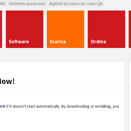
902
Etichette spedizione
Biglietti da visita con codici QR
Software
Scarica
Ordina
Now!
ere
if it doesn't start automatically. By downloading or installing, you