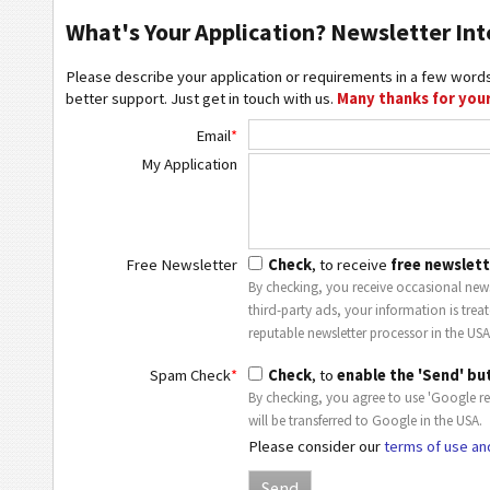
What's Your Application? Newsletter Int
Please describe your application or requirements in a few words
better support. Just get in touch with us.
Many thanks for your
Email
*
My Application
Free Newsletter
Check
, to receive
free newslett
By checking, you receive occasional news
third-party ads, your information is trea
reputable newsletter processor in the USA
Spam Check
*
Check
, to
enable the 'Send' bu
By checking, you agree to use 'Google r
will be transferred to Google in the USA.
Please consider our
terms of use an