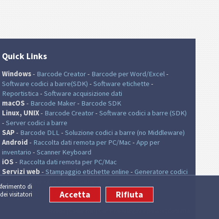
Quick Links
Windows
-
Barcode Creator
-
Barcode per Word/Excel
-
Software codici a barre(SDK)
-
Software etichette
-
Reportistica
-
Software acquisizione dati
macOS
-
Barcode Maker
-
Barcode SDK
Linux, UNIX
-
Barcode Creator
-
Software codici a barre (SDK)
-
Server codici a barre
SAP
-
Barcode DLL
-
Soluzione codici a barre (no Middleware)
Android
-
Raccolta dati remota per PC/Mac
-
App per
inventario
-
Scanner Keyboard
iOS
-
Raccolta dati remota per PC/Mac
Servizi web
-
Stampaggio etichette online
-
Generatore codici
a barre online
-
QR Code® Generator
sferimento di
Accetta
Rifiuta
dei visitatori
Mappa
|
Commenti
|
Condizioni legali e privacy
|
Contatta