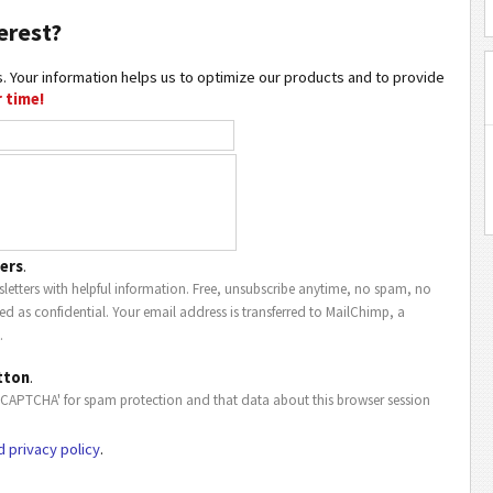
erest?
. Your information helps us to optimize our products and to provide
 time!
ers
.
letters with helpful information. Free, unsubscribe anytime, no spam, no
ted as confidential. Your email address is transferred to MailChimp, a
.
tton
.
eCAPTCHA' for spam protection and that data about this browser session
d privacy policy
.