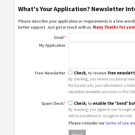
What's Your Application? Newsletter Int
Please describe your application or requirements in a few words
better support. Just get in touch with us.
Many thanks for your
Email
*
My Application
Free Newsletter
Check
, to receive
free newslett
By checking, you receive occasional news
third-party ads, your information is trea
reputable newsletter processor in the USA
Spam Check
*
Check
, to
enable the 'Send' bu
By checking, you agree to use 'Google r
will be transferred to Google in the USA.
Please consider our
terms of use an