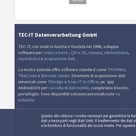
TEC-IT Datenverarbeitung GmbH
TEC-IT, con sede in Austria e fondata nel 1996, sviluppa
software per
codici a barre
,
QR e 2D
,
stampa
,
etichettatura
,
reportistica
e
acquisizione dati
.
La nostra azienda offre software standard come
TFORMer
,
TBarCode
e
Barcode Studio
. Strumenti di acquisizione dati
universali come
TWedge
o
Scan-IT to Office
, un´app
Android/iOS per
raccolta di dati mobile
, completano il nostro
portafoglio. Sono disponibili soluzioni personalizzate
su
richiesta
.
Stai cercando un software di alta qualità – TEC-IT ti soddisferà
Questo sito utilizza i cookie necessari per garantirne la fun
completamente.
dati a terze parti negli Stati Uniti. Il trasferimento dei dati 
e la fornitura di funzionalità dei social media. Per saperne 
© TEC-IT Datenverarbeitung GmbH, Austria