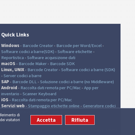
Quick Links
Windows
-
Barcode Creator
-
Barcode per Word/Excel
-
Software codici a barre(SDK)
-
Software etichette
-
Reportistica
-
Software acquisizione dati
macOS
-
Barcode Maker
-
Barcode SDK
Linux, UNIX
-
Barcode Creator
-
Software codici a barre (SDK)
-
Server codici a barre
SAP
-
Barcode DLL
-
Soluzione codici a barre (no Middleware)
Android
-
Raccolta dati remota per PC/Mac
-
App per
inventario
-
Scanner Keyboard
iOS
-
Raccolta dati remota per PC/Mac
Servizi web
-
Stampaggio etichette online
-
Generatore codici
a barre online
-
QR Code® Generator
sferimento di
Accetta
Rifiuta
dei visitatori
Mappa
|
Commenti
|
Condizioni legali e privacy
|
Contatta