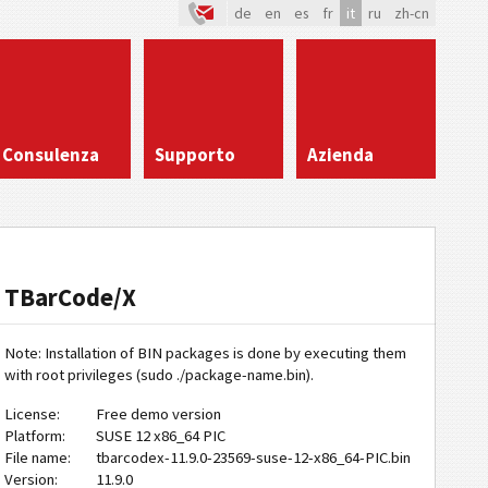
de
en
es
fr
it
ru
zh-cn
Consulenza
Supporto
Azienda
TBarCode/X
Note: Installation of BIN packages is done by executing them
with root privileges (sudo ./package-name.bin).
License:
Free demo version
Platform:
SUSE 12 x86_64 PIC
File name:
tbarcodex-11.9.0-23569-suse-12-x86_64-PIC.bin
Version:
11.9.0