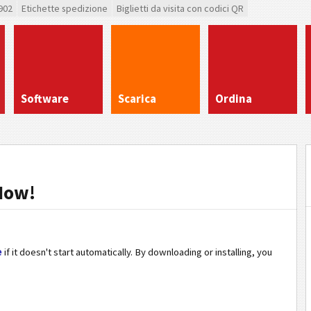
902
Etichette spedizione
Biglietti da visita con codici QR
Software
Scarica
Ordina
Now!
e
if it doesn't start automatically. By downloading or installing, you