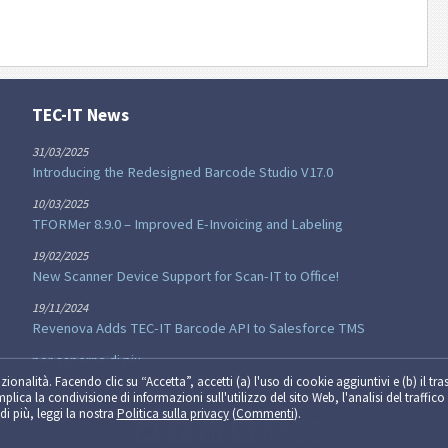
TEC-IT News
31/03/2025
Introducing the Redesigned Barcode Studio V17.0
10/03/2025
TFORMer 8.9.0 – Improved E-Invoicing and Labeling
19/02/2025
New Scanner Device Support for Scan-IT to Office!
19/11/2024
Revenova Adds TEC-IT Barcode API to Salesforce TMS
per saperne di piu...
zionalità. Facendo clic su “Accetta”, accetti (a) l'uso di cookie aggiuntivi e (b) il tra
implica la condivisione di informazioni sull'utilizzo del sito Web, l'analisi del traffico 
di più, leggi la nostra
Politica sulla privacy
(
Commenti
).