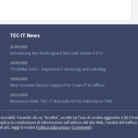
TEC-IT News
31/03/2025
Introducing the Redesigned Barcode Studio V17.0
10/03/2025
TFORMer 8.9.0 – Improved E-Invoicing and Labeling
19/02/2025
New Scanner Device Support for Scan-IT to Office!
19/11/2024
Revenova Adds TEC-IT Barcode API to Salesforce TMS
per saperne di piu...
zionalità. Facendo clic su “Accetta”, accetti (a) l'uso di cookie aggiuntivi e (b) il tra
implica la condivisione di informazioni sull'utilizzo del sito Web, l'analisi del traffico 
di più, leggi la nostra
Politica sulla privacy
(
Commenti
).