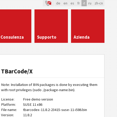
de
en
es
fr
it
ru
zh-cn
Consulenza
Supporto
Azienda
TBarCode/X
Note: Installation of BIN packages is done by executing them
with root privileges (sudo ./package-name.bin).
License:
Free demo version
Platform:
SUSE 11 x86
File name:
tbarcodex-11.8.2-23415-suse-11-i586.bin
Version:
11.8.2