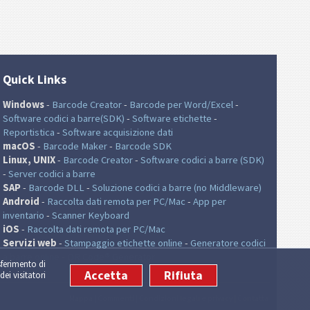
Quick Links
Windows
-
Barcode Creator
-
Barcode per Word/Excel
-
Software codici a barre(SDK)
-
Software etichette
-
Reportistica
-
Software acquisizione dati
macOS
-
Barcode Maker
-
Barcode SDK
Linux, UNIX
-
Barcode Creator
-
Software codici a barre (SDK)
-
Server codici a barre
SAP
-
Barcode DLL
-
Soluzione codici a barre (no Middleware)
Android
-
Raccolta dati remota per PC/Mac
-
App per
inventario
-
Scanner Keyboard
iOS
-
Raccolta dati remota per PC/Mac
Servizi web
-
Stampaggio etichette online
-
Generatore codici
a barre online
-
QR Code® Generator
sferimento di
Accetta
Rifiuta
dei visitatori
Mappa
|
Commenti
|
Condizioni legali e privacy
|
Contatta