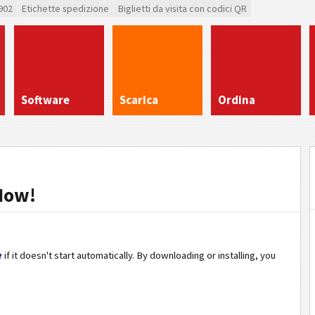
902
Etichette spedizione
Biglietti da visita con codici QR
Software
Scarica
Ordina
Now!
e
if it doesn't start automatically. By downloading or installing, you