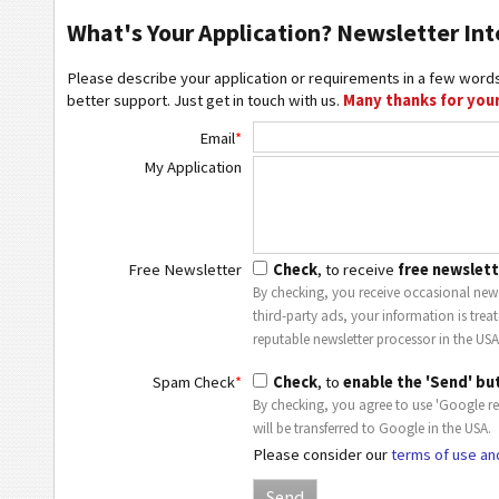
What's Your Application? Newsletter Int
Please describe your application or requirements in a few words
better support. Just get in touch with us.
Many thanks for your
Email
*
My Application
Free Newsletter
Check
, to receive
free newslett
By checking, you receive occasional news
third-party ads, your information is trea
reputable newsletter processor in the USA
Spam Check
*
Check
, to
enable the 'Send' bu
By checking, you agree to use 'Google r
will be transferred to Google in the USA.
Please consider our
terms of use an