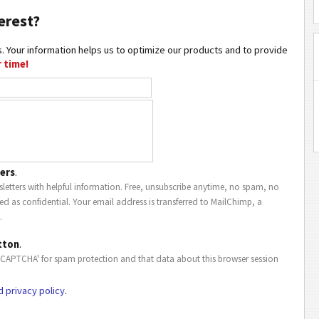
erest?
. Your information helps us to optimize our products and to provide
 time!
ers
.
letters with helpful information. Free, unsubscribe anytime, no spam, no
ted as confidential. Your email address is transferred to MailChimp, a
.
tton
.
eCAPTCHA' for spam protection and that data about this browser session
d privacy policy
.