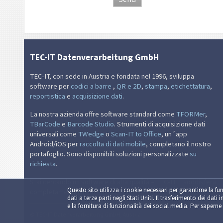
TEC-IT Datenverarbeitung GmbH
TEC-IT, con sede in Austria e fondata nel 1996, sviluppa
software per
codici a barre
,
QR e 2D
,
stampa
,
etichettatura
,
reportistica
e
acquisizione dati
.
La nostra azienda offre software standard come
TFORMer
,
TBarCode
e
Barcode Studio
. Strumenti di acquisizione dati
universali come
TWedge
o
Scan-IT to Office
, un´app
Android/iOS per
raccolta di dati mobile
, completano il nostro
portafoglio. Sono disponibili soluzioni personalizzate
su
richiesta
.
Stai cercando un software di alta qualità – TEC-IT ti soddisferà
Questo sito utilizza i cookie necessari per garantirne la fun
completamente.
dati a terze parti negli Stati Uniti. Il trasferimento dei dati 
e la fornitura di funzionalità dei social media. Per saperne 
© TEC-IT Datenverarbeitung GmbH, Austria