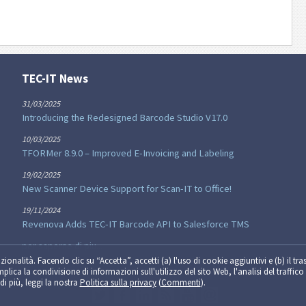
TEC-IT News
31/03/2025
Introducing the Redesigned Barcode Studio V17.0
10/03/2025
TFORMer 8.9.0 – Improved E-Invoicing and Labeling
19/02/2025
New Scanner Device Support for Scan-IT to Office!
19/11/2024
Revenova Adds TEC-IT Barcode API to Salesforce TMS
per saperne di piu...
zionalità. Facendo clic su “Accetta”, accetti (a) l'uso di cookie aggiuntivi e (b) il tra
implica la condivisione di informazioni sull'utilizzo del sito Web, l'analisi del traffico 
di più, leggi la nostra
Politica sulla privacy
(
Commenti
).