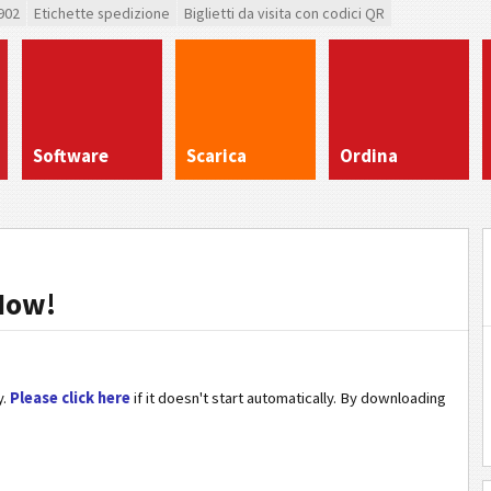
902
Etichette spedizione
Biglietti da visita con codici QR
Software
Scarica
Ordina
Now!
y.
Please click here
if it doesn't start automatically. By downloading