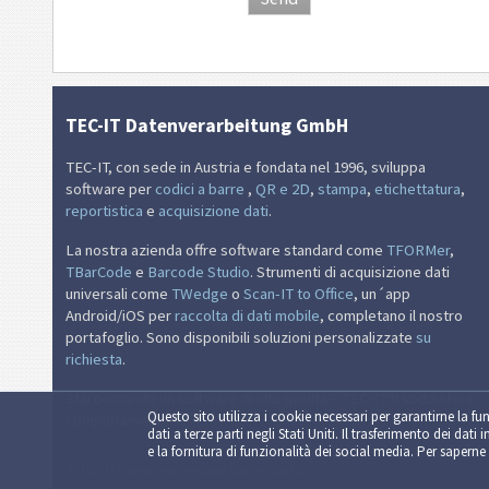
TEC-IT Datenverarbeitung GmbH
TEC-IT, con sede in Austria e fondata nel 1996, sviluppa
software per
codici a barre
,
QR e 2D
,
stampa
,
etichettatura
,
reportistica
e
acquisizione dati
.
La nostra azienda offre software standard come
TFORMer
,
TBarCode
e
Barcode Studio
. Strumenti di acquisizione dati
universali come
TWedge
o
Scan-IT to Office
, un´app
Android/iOS per
raccolta di dati mobile
, completano il nostro
portafoglio. Sono disponibili soluzioni personalizzate
su
richiesta
.
Stai cercando un software di alta qualità – TEC-IT ti soddisferà
Questo sito utilizza i cookie necessari per garantirne la fun
completamente.
dati a terze parti negli Stati Uniti. Il trasferimento dei dati 
e la fornitura di funzionalità dei social media. Per saperne 
© TEC-IT Datenverarbeitung GmbH, Austria