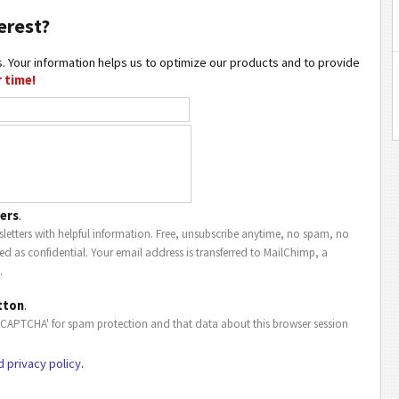
erest?
. Your information helps us to optimize our products and to provide
 time!
ers
.
letters with helpful information. Free, unsubscribe anytime, no spam, no
ted as confidential. Your email address is transferred to MailChimp, a
.
tton
.
eCAPTCHA' for spam protection and that data about this browser session
d privacy policy
.