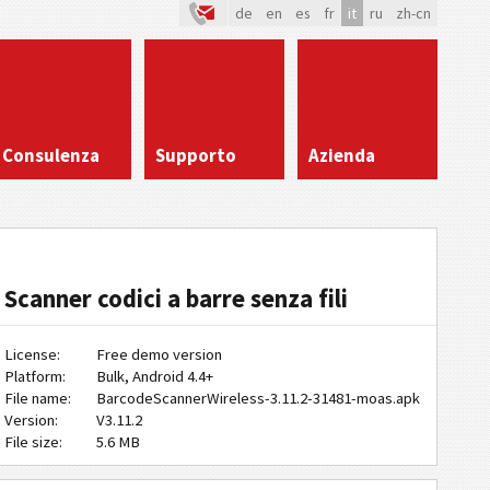
de
en
es
fr
it
ru
zh-cn
Consulenza
Supporto
Azienda
Scanner codici a barre senza fili
License:
Free demo version
Platform:
Bulk, Android 4.4+
File name:
BarcodeScannerWireless-3.11.2-31481-moas.apk
Version:
V3.11.2
File size:
5.6 MB