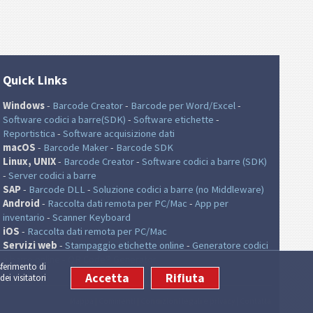
Quick Links
Windows
-
Barcode Creator
-
Barcode per Word/Excel
-
Software codici a barre(SDK)
-
Software etichette
-
Reportistica
-
Software acquisizione dati
macOS
-
Barcode Maker
-
Barcode SDK
Linux, UNIX
-
Barcode Creator
-
Software codici a barre (SDK)
-
Server codici a barre
SAP
-
Barcode DLL
-
Soluzione codici a barre (no Middleware)
Android
-
Raccolta dati remota per PC/Mac
-
App per
inventario
-
Scanner Keyboard
iOS
-
Raccolta dati remota per PC/Mac
Servizi web
-
Stampaggio etichette online
-
Generatore codici
a barre online
-
QR Code® Generator
sferimento di
Accetta
Rifiuta
dei visitatori
Mappa
|
Commenti
|
Condizioni legali e privacy
|
Contatta