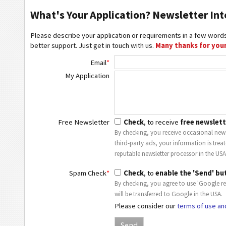
What's Your Application? Newsletter Int
Please describe your application or requirements in a few words
better support. Just get in touch with us.
Many thanks for your
Email
*
My Application
Free Newsletter
Check
, to receive
free newslett
By checking, you receive occasional news
third-party ads, your information is trea
reputable newsletter processor in the USA
Spam Check
*
Check
, to
enable the 'Send' bu
By checking, you agree to use 'Google r
will be transferred to Google in the USA.
Please consider our
terms of use an