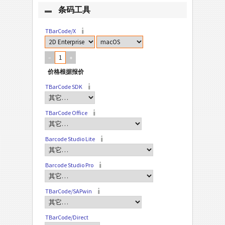
条码工具
TBarCode/X
–
+
TBarCode SDK
TBarCode Office
Barcode Studio Lite
Barcode Studio Pro
TBarCode/SAPwin
TBarCode/Direct