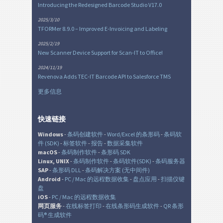
Introducing the Redesigned Barcode Studio V17.0
2025/3/10
TFORMer 8.9.0 – Improved E-Invoicing and Labeling
2025/2/19
New Scanner Device Support for Scan-IT to Office!
2024/11/19
Revenova Adds TEC-IT Barcode API to Salesforce TMS
更多信息
快速链接
Windows
-
条码创建软件
-
Word/Excel 的条形码
-
条码软
件 (SDK)
-
标签软件
-
报告
-
数据采集软件
macOS
-
条码制作软件
-
条形码 SDK
Linux, UNIX
-
条码制作软件
-
条码软件(SDK)
-
条码服务器
SAP
-
条形码 DLL
-
条码解决方案 (无中间件)
Android
-
PC / Mac 的远程数据收集
-
盘点应用
-
扫描仪键
盘
iOS
-
PC / Mac 的远程数据收集
网页服务
-
在线标签打印
-
在线条形码生成软件
-
QR 条形
码® 生成软件