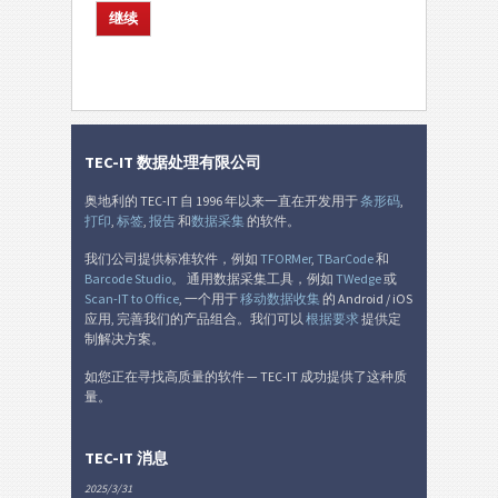
TEC-IT 数据处理有限公司
奥地利的 TEC-IT 自 1996 年以来一直在开发用于
条形码
,
打印
,
标签
,
报告
和
数据采集
的软件。
我们公司提供标准软件，例如
TFORMer
,
TBarCode
和
Barcode Studio
。 通用数据采集工具，例如
TWedge
或
Scan-IT to Office
, 一个用于
移动数据收集
的 Android / iOS
应用, 完善我们的产品组合。我们可以
根据要求
提供定
制解决方案。
如您正在寻找高质量的软件 — TEC-IT 成功提供了这种质
量。
TEC-IT 消息
2025/3/31