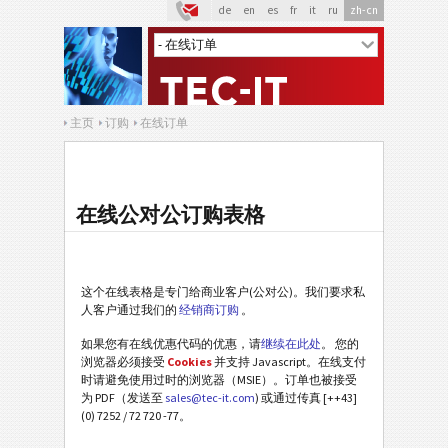
de
en
es
fr
it
ru
zh-cn
主页
订购
在线订单
在线公对公订购表格
这个在线表格是专门给商业客户(公对公)。我们要求私
人客户通过我们的
经销商订购
。
如果您有在线优惠代码的优惠，请
继续在此处
。 您的
浏览器必须接受
Cookies
并支持 Javascript。在线支付
时请避免使用过时的浏览器（MSIE）。订单也被接受
为 PDF（发送至
sales@tec-it.com
) 或通过传真 [++43]
(0) 7252 / 72 720 -77。