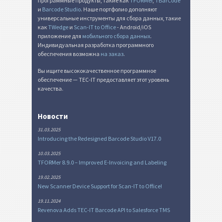
программные продукты, такие как
TFORMer
,
TBarCode
и
Barcode Studio
. Наше портфолио дополняют
универсальные инструменты для сбора данных, такие
как
TWedge
и
Scan-IT to Office
- Android/iOS
приложение для
мобильного сбора данных
.
Индивидуальная разработка программного
обеспечения возможна
на заказ
.
Вы ищите высококачественное программное
обеспечение — TEC-IT предоставляет этот уровень
качества.
Новости
31.03.2025
Introducing the Redesigned Barcode Studio V17.0
10.03.2025
TFORMer 8.9.0 – Improved E-Invoicing and Labeling
19.02.2025
New Scanner Device Support for Scan-IT to Office!
19.11.2024
Revenova Adds TEC-IT Barcode API to Salesforce TMS