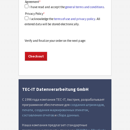
Agreement
*
I have read and accept the
general terms and conditions
.
Privacy Policy
*
I acknowledge the
terms of use and privacy policy
. All
entered data will be stored electronically.
Verify and finalize your order on the next page:
TEC-IT Datenverarbeitung GmbH
С 1996 года компания TEC-IT, Австрия, разрабатывает
программное обеспечение для
создания штрихкодов
,
печати
,
создания маркировочных этикеток
,
составления отчетов
и
сбора данных
.
Наша компания предлагает стандартные