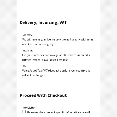
Delivery, Invoicing, VAT
Delivery
You will receive your license key via email usually within the
next Austrian working day.
Invoicing
Every customer receives a regular PDF invoice via email, a
printed invoice is available on request.
VAT
Value Added Tax (VAT) does
not
apply in your country and
will not be charged.
Proceed With Checkout
Newsletter
Please send me product specific information via mail.