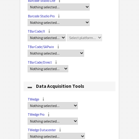
Barcode Studio Lite
Barcode Studio Pro
TBarCode/X
TBarCode/SAPwin
TBarCode/Direct
Data Acquisition Tools
TWedge
TWedge Pro
TWedge Datacenter