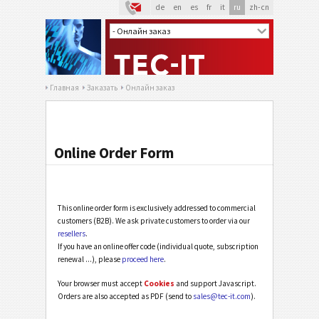
de
en
es
fr
it
ru
zh-cn
Главная
Заказать
Онлайн заказ
Online Order Form
This online order form is exclusively addressed to commercial
customers (B2B). We ask private customers to order via our
resellers
.
If you have an online offer code (individual quote, subscription
renewal ...), please
proceed here
.
Your browser must accept
Cookies
and support Javascript.
Orders are also accepted as PDF (send to
sales@tec-it.com
).