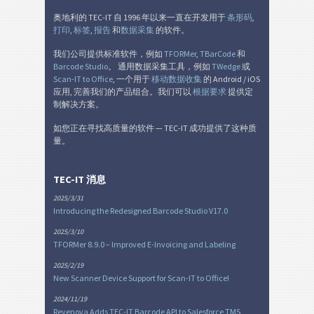
奥地利的 TEC-IT 自 1996 年以来一直在开发用于
条形码
,
打印
,
标签
,
报告
和
数据采集
的软件。
我们公司提供标准软件，例如
TFORMer
,
TBarCode
和
Barcode Studio
。 通用数据采集工具，例如
TWedge
或
Scan-IT to Office
, 一个用于
移动数据收集
的 Android / iOS
应用, 完善我们的产品组合。我们可以
根据要求
提供定
制解决方案。
如您正在寻找高质量的软件 — TEC-IT 成功提供了这种质
量。
TEC-IT 消息
2025/3/31
Introducing the Redesigned Barcode Studio V17.0
2025/3/10
TFORMer 8.9.0 – Improved E-Invoicing and Labeling
2025/2/19
New Scanner Device Support for Scan-IT to Office!
2024/11/19
Revenova Adds TEC-IT Barcode API to Salesforce TMS