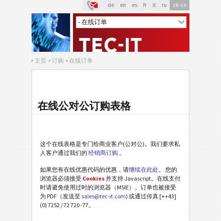
de
en
es
fr
it
ru
zh-cn
主页
订购
在线订单
在线公对公订购表格
这个在线表格是专门给商业客户(公对公)。我们要求私
人客户通过我们的
经销商订购
。
如果您有在线优惠代码的优惠，请
继续在此处
。 您的
浏览器必须接受
Cookies
并支持 Javascript。在线支付
时请避免使用过时的浏览器（MSIE）。订单也被接受
为 PDF（发送至
sales@tec-it.com
) 或通过传真 [++43]
(0) 7252 / 72 720 -77。