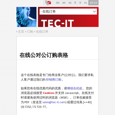
de
en
es
fr
it
ru
zh-cn
主页
订购
在线订单
在线公对公订购表格
这个在线表格是专门给商业客户(公对公)。我们要求私
人客户通过我们的
经销商订购
。
如果您有在线优惠代码的优惠，请
继续在此处
。 您的
浏览器必须接受
Cookies
并支持 Javascript。在线支付
时请避免使用过时的浏览器（MSIE）。订单也被接受
为 PDF（发送至
sales@tec-it.com
) 或通过传真 [++43]
(0) 7252 / 72 720 -77。