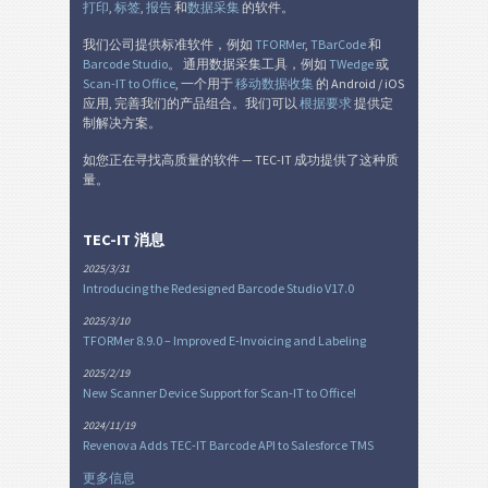
打印
,
标签
,
报告
和
数据采集
的软件。
我们公司提供标准软件，例如
TFORMer
,
TBarCode
和
Barcode Studio
。 通用数据采集工具，例如
TWedge
或
Scan-IT to Office
, 一个用于
移动数据收集
的 Android / iOS
应用, 完善我们的产品组合。我们可以
根据要求
提供定
制解决方案。
如您正在寻找高质量的软件 — TEC-IT 成功提供了这种质
量。
TEC-IT 消息
2025/3/31
Introducing the Redesigned Barcode Studio V17.0
2025/3/10
TFORMer 8.9.0 – Improved E-Invoicing and Labeling
2025/2/19
New Scanner Device Support for Scan-IT to Office!
2024/11/19
Revenova Adds TEC-IT Barcode API to Salesforce TMS
更多信息