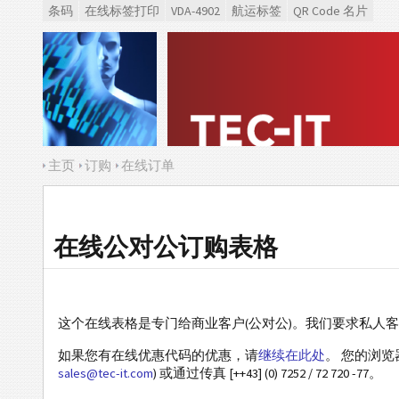
条码
在线标签打印
VDA-4902
航运标签
QR Code 名片
主页
订购
在线订单
在线公对公订购表格
这个在线表格是专门给商业客户(公对公)。我们要求私人
如果您有在线优惠代码的优惠，请
继续在此处
。 您的浏
sales@tec-it.com
) 或通过传真 [++43] (0) 7252 / 72 720 -77。