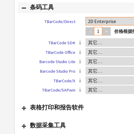
条码工具
TBarCode/Direct
–
+
TBarCode SDK
TBarCode Office
Barcode Studio Lite
Barcode Studio Pro
TBarCode/X
TBarCode/SAPwin
表格打印和报告软件
数据采集工具