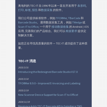
奥地利的 TEC-IT 自 1996 年以来一直在开发用于
条形码
,
打印
,
标签
,
报告
和
数据采集
的软件。
我们公司提供标准软件，例如
TFORMer
,
TBarCode
和
Barcode Studio
。 通用数据采集工具，例如
TWedge
或
Scan-IT to Office
, 一个用于
移动数据收集
的 Android / iOS
应用, 完善我们的产品组合。我们可以
根据要求
提供定
制解决方案。
如您正在寻找高质量的软件 — TEC-IT 成功提供了这种质
量。
TEC-IT 消息
2025/3/31
Introducing the Redesigned Barcode Studio V17.0
2025/3/10
TFORMer 8.9.0 – Improved E-Invoicing and Labeling
2025/2/19
New Scanner Device Support for Scan-IT to Office!
2024/11/19
Revenova Adds TEC-IT Barcode API to Salesforce TMS