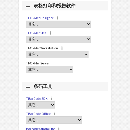
表格打印和报告软件
TFORMer Designer
TFORMer SDK
TFORMer Workstation
TFORMer Server
条码工具
TBarCode SDK
TBarCode Office
Barcode Studio Lite