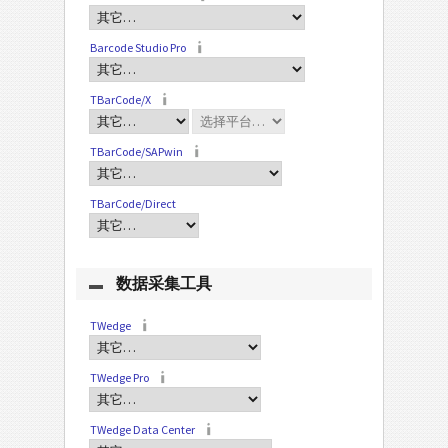
Barcode Studio Pro
TBarCode/X
TBarCode/SAPwin
TBarCode/Direct
数据采集工具
TWedge
TWedge Pro
TWedge Data Center