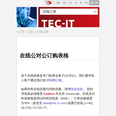
de
en
es
fr
it
ru
zh-cn
主页
订购
在线订单
在线公对公订购表格
这个在线表格是专门给商业客户(公对公)。我们要求私
人客户通过我们的
经销商订购
。
如果您有在线优惠代码的优惠，请
继续在此处
。 您的
浏览器必须接受
Cookies
并支持 Javascript。在线支付
时请避免使用过时的浏览器（MSIE）。订单也被接受
为 PDF（发送至
sales@tec-it.com
) 或通过传真 [++43]
(0) 7252 / 72 720 -77。