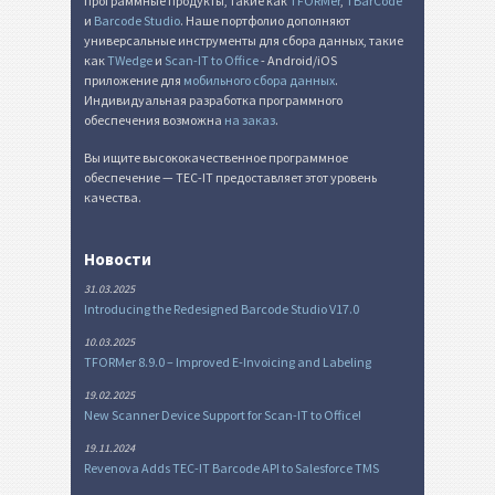
программные продукты, такие как
TFORMer
,
TBarCode
и
Barcode Studio
. Наше портфолио дополняют
универсальные инструменты для сбора данных, такие
как
TWedge
и
Scan-IT to Office
- Android/iOS
приложение для
мобильного сбора данных
.
Индивидуальная разработка программного
обеспечения возможна
на заказ
.
Вы ищите высококачественное программное
обеспечение — TEC-IT предоставляет этот уровень
качества.
Новости
31.03.2025
Introducing the Redesigned Barcode Studio V17.0
10.03.2025
TFORMer 8.9.0 – Improved E-Invoicing and Labeling
19.02.2025
New Scanner Device Support for Scan-IT to Office!
19.11.2024
Revenova Adds TEC-IT Barcode API to Salesforce TMS