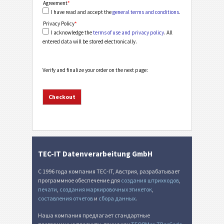
Agreement
*
I have read and accept the
general terms and conditions
.
Privacy Policy
*
I acknowledge the
terms of use and privacy policy
. All
entered data will be stored electronically.
Verify and finalize your order on the next page:
TEC-IT Datenverarbeitung GmbH
С 1996 года компания TEC-IT, Австрия, разрабатывает
программное обеспечение для
создания штрихкодов
,
печати
,
создания маркировочных этикеток
,
составления отчетов
и
сбора данных
.
Наша компания предлагает стандартные