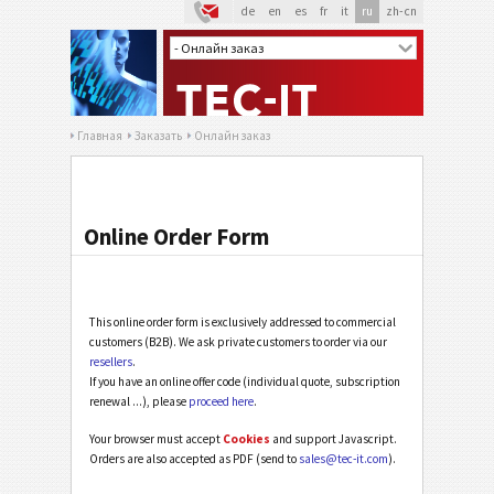
de
en
es
fr
it
ru
zh-cn
Главная
Заказать
Онлайн заказ
Online Order Form
This online order form is exclusively addressed to commercial
customers (B2B). We ask private customers to order via our
resellers
.
If you have an online offer code (individual quote, subscription
renewal ...), please
proceed here
.
Your browser must accept
Cookies
and support Javascript.
Orders are also accepted as PDF (send to
sales@tec-it.com
).