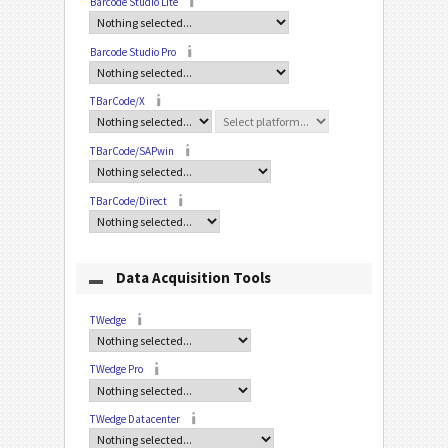
Barcode Studio Lite
Barcode Studio Pro
TBarCode/X
TBarCode/SAPwin
TBarCode/Direct
Data Acquisition Tools
TWedge
TWedge Pro
TWedge Datacenter