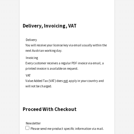
Delivery, Invoicing, VAT
Delivery
You will receive your license key via email usually within the
next Austrian working day.
Invoicing
Every customer receives a regular PDF invoice via email, a
printed invoice is available on request.
VAT
Value Added Tax (VAT) does
not
apply in your country and
will not be charged.
Proceed With Checkout
Newsletter
Please send me product specific information via mail.