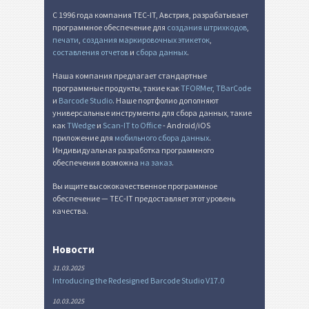
С 1996 года компания TEC-IT, Австрия, разрабатывает
программное обеспечение для
создания штрихкодов
,
печати
,
создания маркировочных этикеток
,
составления отчетов
и
сбора данных
.
Наша компания предлагает стандартные
программные продукты, такие как
TFORMer
,
TBarCode
и
Barcode Studio
. Наше портфолио дополняют
универсальные инструменты для сбора данных, такие
как
TWedge
и
Scan-IT to Office
- Android/iOS
приложение для
мобильного сбора данных
.
Индивидуальная разработка программного
обеспечения возможна
на заказ
.
Вы ищите высококачественное программное
обеспечение — TEC-IT предоставляет этот уровень
качества.
Новости
31.03.2025
Introducing the Redesigned Barcode Studio V17.0
10.03.2025