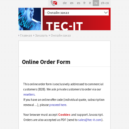
de
en
es
fr
it
ru
zh-cn
Главная
Заказать
Онлайн заказ
Online Order Form
This online order form is exclusively addressed to commercial
customers (B2B). We ask private customers to order via our
resellers
.
If you have an online offer code (individual quote, subscription
renewal ...), please
proceed here
.
Your browser must accept
Cookies
and support Javascript.
Orders are also accepted as PDF (send to
sales@tec-it.com
).