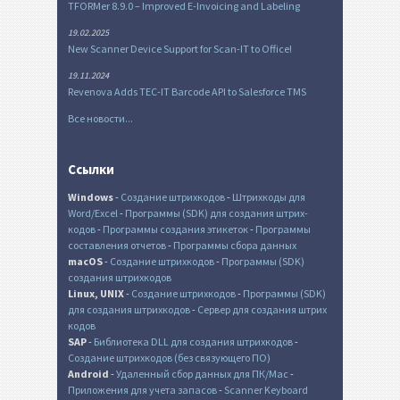
TFORMer 8.9.0 – Improved E-Invoicing and Labeling
19.02.2025
New Scanner Device Support for Scan-IT to Office!
19.11.2024
Revenova Adds TEC-IT Barcode API to Salesforce TMS
Все новости...
Ссылки
Windows
-
Создание штрихкодов
-
Штрихкоды для
Word/Excel
-
Программы (SDK) для создания штрих-
кодов
-
Программы создания этикеток
-
Программы
составления отчетов
-
Программы сбора данных
macOS
-
Создание штрихкодов
-
Программы (SDK)
создания штрихкодов
Linux, UNIX
-
Создание штрихкодов
-
Программы (SDK)
для создания штрихкодов
-
Сервер для создания штрих
кодов
SAP
-
Библиотека DLL для создания штрихкодов
-
Создание штрихкодов (без связующего ПО)
Android
-
Удаленный сбор данных для ПК/Mac
-
Приложения для учета запасов
-
Scanner Keyboard