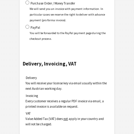
Purchase Order / Money Transfer
We will send you an invoice with payment information. In
particular cases we reserve the right to deliver with advance
payment (pro forma invoice).
PayPal
You will be forwarded to the PayPal payment page during the
checkout process.
Delivery, Invoicing, VAT
Delivery
You will receive your license key via email usually within the
next Austrian working day.
Invoicing
Every customer receives a regular PDF invoice via email, a
printed invoice is available on request.
VAT
Value Added Tax (VAT) does
not
apply in your country and
will not be charged.