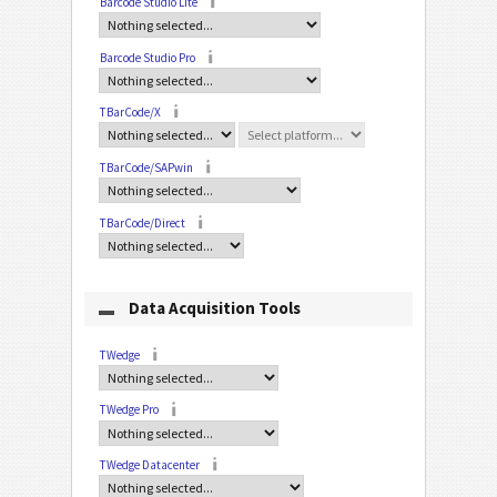
Barcode Studio Lite
Barcode Studio Pro
TBarCode/X
TBarCode/SAPwin
TBarCode/Direct
Data Acquisition Tools
TWedge
TWedge Pro
TWedge Datacenter