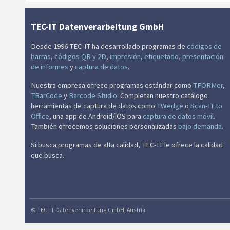
TEC-IT Datenverarbeitung GmbH
Desde 1996 TEC-IT ha desarrollado programas de
códigos de
barras
,
códigos QR y 2D
,
impresión
,
etiquetado
,
presentación
de informes
y
captura de datos
.
Nuestra empresa ofrece programas estándar como
TFORMer
,
TBarCode
y
Barcode Studio
. Completan nuestro catálogo
herramientas de captura de datos como
TWedge
o
Scan-IT to
Office
, una app de Android/iOS para
captura de datos móvil
.
También ofrecemos soluciones personalizadas
bajo demanda
.
Si busca programas de alta calidad, TEC-IT le ofrece la calidad
que busca.
© TEC-IT Datenverarbeitung GmbH, Austria