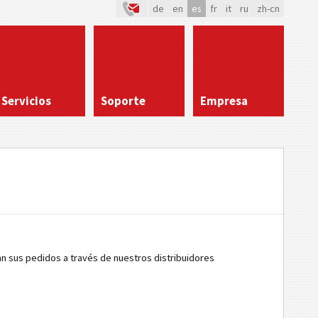
de
en
es
fr
it
ru
zh-cn
Servicios
Soporte
Empresa
an sus pedidos a través de nuestros distribuidores