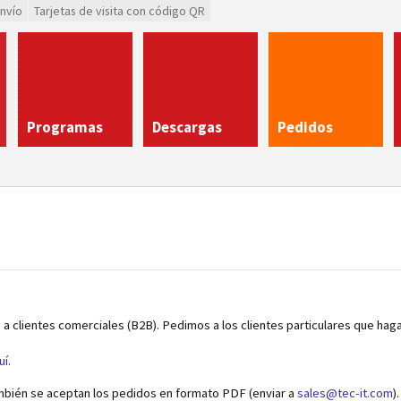
envío
Tarjetas de visita con código QR
Programas
Descargas
Pedidos
 a clientes comerciales (B2B). Pedimos a los clientes particulares que hag
uí
.
mbién se aceptan los pedidos en formato PDF (enviar a
sales@tec-it.com
).