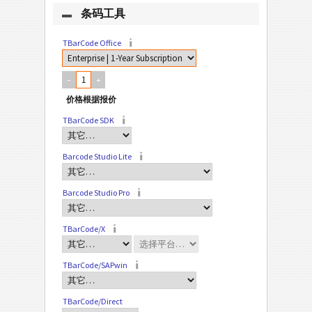
条码工具
TBarCode Office
–
+
TBarCode SDK
Barcode Studio Lite
Barcode Studio Pro
TBarCode/X
TBarCode/SAPwin
TBarCode/Direct