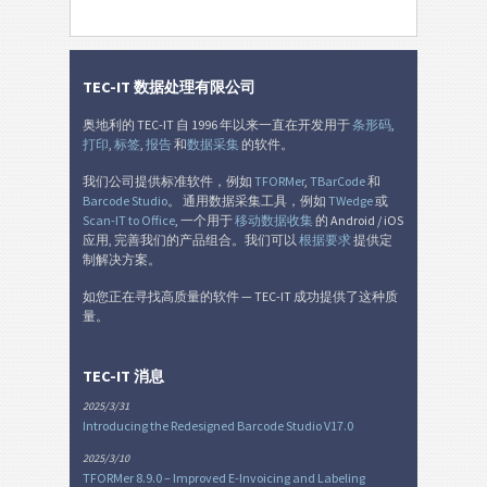
TEC-IT 数据处理有限公司
奥地利的 TEC-IT 自 1996 年以来一直在开发用于
条形码
,
打印
,
标签
,
报告
和
数据采集
的软件。
我们公司提供标准软件，例如
TFORMer
,
TBarCode
和
Barcode Studio
。 通用数据采集工具，例如
TWedge
或
Scan-IT to Office
, 一个用于
移动数据收集
的 Android / iOS
应用, 完善我们的产品组合。我们可以
根据要求
提供定
制解决方案。
如您正在寻找高质量的软件 — TEC-IT 成功提供了这种质
量。
TEC-IT 消息
2025/3/31
Introducing the Redesigned Barcode Studio V17.0
2025/3/10
TFORMer 8.9.0 – Improved E-Invoicing and Labeling