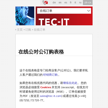
de
en
es
fr
it
ru
zh-cn
主页
订购
在线订单
在线公对公订购表格
这个在线表格是专门给商业客户(公对公)。我们要求私
人客户通过我们的
经销商订购
。
如果您有在线优惠代码的优惠，请
继续在此处
。 您的
浏览器必须接受
Cookies
并支持 Javascript。在线支付
时请避免使用过时的浏览器（MSIE）。订单也被接受
为 PDF（发送至
sales@tec-it.com
) 或通过传真 [++43]
(0) 7252 / 72 720 -77。