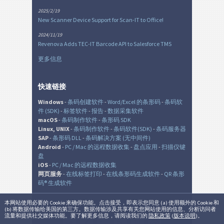
2025/2/19
New Scanner Device Support for Scan-IT to Office!
2024/11/19
Revenova Adds TEC-IT Barcode API to Salesforce TMS
更多信息
快速链接
Windows
-
条码创建软件
-
Word/Excel 的条形码
-
条码软
件 (SDK)
-
标签软件
-
报告
-
数据采集软件
macOS
-
条码制作软件
-
条形码 SDK
Linux, UNIX
-
条码制作软件
-
条码软件(SDK)
-
条码服务器
SAP
-
条形码 DLL
-
条码解决方案 (无中间件)
Android
-
PC / Mac 的远程数据收集
-
盘点应用
-
扫描仪键
盘
iOS
-
PC / Mac 的远程数据收集
网页服务
-
在线标签打印
-
在线条形码生成软件
-
QR 条形
码® 生成软件
本网站使用必要的 Cookie 来确保功能。点击接受，即表示您同意 (a) 使用额外的 Cookie 和
(b) 将数据传输给美国的第三方。数据传输涉及共享有关您网站使用的信息、分析访问者
© TEC-IT Datenverarbeitung GmbH, Austria
流量和提供社交媒体功能。要了解更多信息，请阅读我们的
隐私政策
(
版本说明
)。