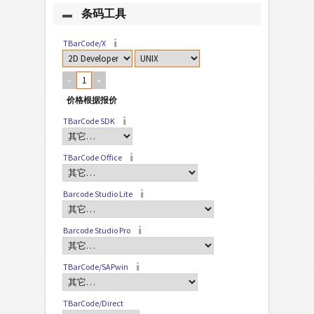
条码工具
TBarCode/X
–
+
TBarCode SDK
TBarCode Office
Barcode Studio Lite
Barcode Studio Pro
TBarCode/SAPwin
TBarCode/Direct