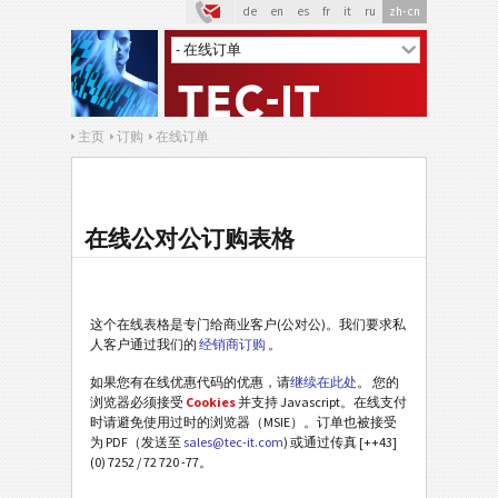
de
en
es
fr
it
ru
zh-cn
主页
订购
在线订单
在线公对公订购表格
这个在线表格是专门给商业客户(公对公)。我们要求私
人客户通过我们的
经销商订购
。
如果您有在线优惠代码的优惠，请
继续在此处
。 您的
浏览器必须接受
Cookies
并支持 Javascript。在线支付
时请避免使用过时的浏览器（MSIE）。订单也被接受
为 PDF（发送至
sales@tec-it.com
) 或通过传真 [++43]
(0) 7252 / 72 720 -77。