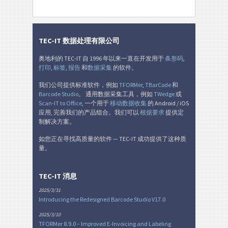
TEC-IT 数据处理有限公司
奥地利的 TEC-IT 自 1996 年以来一直在开发用于
条形码
,
打印
,
标签
,
报告
和
数据采集
的软件。
我们公司提供标准软件，例如
TFORMer
,
TBarCode
和
Barcode Studio
。 通用数据采集工具，例如
TWedge
或
Scan-IT to Office
, 一个用于
移动数据收集
的 Android / iOS
应用, 完善我们的产品组合。我们可以
根据要求
提供定
制解决方案。
如您正在寻找高质量的软件 — TEC-IT 成功提供了这种质
量。
TEC-IT 消息
2025/3/31
Introducing the Redesigned Barcode Studio V17.0
2025/3/10
TFORMer 8.9.0 – Improved E-Invoicing and Labeling