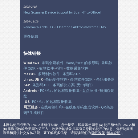
2025/2/19
New Scanner Device Support for Scan-IT to Office!
2024/11/19
Revenova Adds TEC-IT Barcode API to Salesforce TMS
更多信息
快速链接
Windows
-
条码创建软件
-
Word/Excel 的条形码
-
条码软
件 (SDK)
-
标签软件
-
报告
-
数据采集软件
macOS
-
条码制作软件
-
条形码 SDK
Linux, UNIX
-
条码制作软件
-
条码软件(SDK)
-
条码服务器
SAP
-
条形码 DLL
-
条码解决方案 (无中间件)
Android
-
PC / Mac 的远程数据收集
-
盘点应用
-
扫描仪键
盘
iOS
-
PC / Mac 的远程数据收集
网页服务
-
在线标签打印
-
在线条形码生成软件
-
QR 条形
码® 生成软件
本网站使用必要的 Cookie 来确保功能。点击接受，即表示您同意 (a) 使用额外的 Cookie 和
(b) 将数据传输给美国的第三方。数据传输涉及共享有关您网站使用的信息、分析访问者
© TEC-IT Datenverarbeitung GmbH, Austria
流量和提供社交媒体功能。要了解更多信息，请阅读我们的
隐私政策
(
版本说明
)。