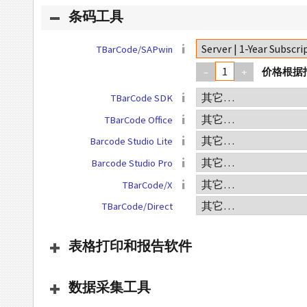
条码工具
TBarCode/SAPwin
–
+
TBarCode SDK
TBarCode Office
Barcode Studio Lite
Barcode Studio Pro
TBarCode/X
TBarCode/Direct
表格打印和报告软件
数据采集工具