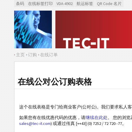
条码
在线标签打印
VDA-4902
航运标签
QR Code 名片
主页
订购
在线订单
在线公对公订购表格
这个在线表格是专门给商业客户(公对公)。我们要求私人
如果您有在线优惠代码的优惠，请
继续在此处
。 您的浏
sales@tec-it.com
) 或通过传真 [++43] (0) 7252 / 72 720 -77。