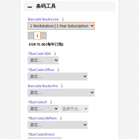
条码工具
Barcode Studio Lite
–
+
TBarCode SDK
TBarCode Office
Barcode Studio Pro
TBarCode/X
TBarCode/SAPwin
TBarCode/Direct