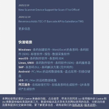
2025/2/19
New Scanner Device Support for Scan-IT to Office!
2024/11/19
Revenova Adds TEC-IT Barcode API to Salesforce TMS
更多信息
快速链接
Windows
-
条码创建软件
-
Word/Excel 的条形码
-
条码软
件 (SDK)
-
标签软件
-
报告
-
数据采集软件
macOS
-
条码制作软件
-
条形码 SDK
Linux, UNIX
-
条码制作软件
-
条码软件(SDK)
-
条码服务器
SAP
-
条形码 DLL
-
条码解决方案 (无中间件)
Android
-
PC / Mac 的远程数据收集
-
盘点应用
-
扫描仪键
盘
iOS
-
PC / Mac 的远程数据收集
网页服务
-
在线标签打印
-
在线条形码生成软件
-
QR 条形
码® 生成软件
本网站使用必要的 Cookie 来确保功能。点击接受，即表示您同意 (a) 使用额外的 Cookie 和
(b) 将数据传输给美国的第三方。数据传输涉及共享有关您网站使用的信息、分析访问者
© TEC-IT Datenverarbeitung GmbH, Austria
流量和提供社交媒体功能。要了解更多信息，请阅读我们的
隐私政策
(
版本说明
)。