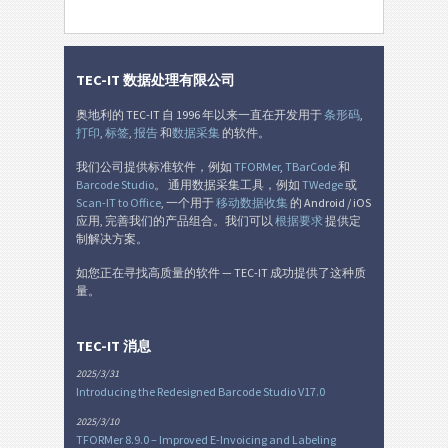
TEC-IT 数据处理有限公司
奥地利的 TEC-IT 自 1996 年以来一直在开发用于
条形码
,
打印
,
标签
,
报告
和
数据采集
的软件。
我们公司提供标准软件，例如
TFORMer
,
TBarCode
和
Barcode Studio
。 通用数据采集工具，例如
TWedge
或
Scan-IT to Office
, 一个用于
移动数据收集
的 Android / iOS
应用, 完善我们的产品组合。我们可以
根据要求
提供定
制解决方案。
如您正在寻找高质量的软件 — TEC-IT 成功提供了这种质
量。
TEC-IT 消息
2025/3/31
Introducing the Redesigned Barcode Studio V17.0
2025/3/10
TFORMer 8.9.0 – Improved E-Invoicing and Labeling