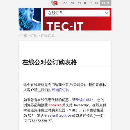
de
en
es
fr
it
ru
zh-cn
主页
订购
在线订单
在线公对公订购表格
这个在线表格是专门给商业客户(公对公)。我们要求私
人客户通过我们的
经销商订购
。
如果您有在线优惠代码的优惠，请
继续在此处
。 您的
浏览器必须接受
Cookies
并支持 Javascript。在线支付
时请避免使用过时的浏览器（MSIE）。订单也被接受
为 PDF（发送至
sales@tec-it.com
) 或通过传真 [++43]
(0) 7252 / 72 720 -77。