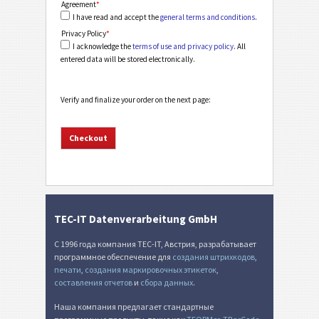
Agreement
*
I have read and accept the
general terms and conditions
.
Privacy Policy
*
I acknowledge the
terms of use and privacy policy
. All
entered data will be stored electronically.
Verify and finalize your order on the next page:
TEC-IT Datenverarbeitung GmbH
С 1996 года компания TEC-IT, Австрия, разрабатывает
программное обеспечение для
создания штрихкодов
,
печати
,
создания маркировочных этикеток
,
составления отчетов
и
сбора данных
.
Наша компания предлагает стандартные