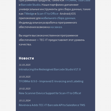
программные продукты, такие как
TFORMer
,
TBarCode
и
Barcode Studio
. Наше портфолио дополняют
универсальные инструменты для сбора данных, такие
как
TWedge
и
Scan-IT to Office
- Android/iOS
приложение для
мобильного сбора данных
.
Индивидуальная разработка программного
обеспечения возможна
на заказ
.
Вы ищите высококачественное программное
обеспечение — TEC-IT предоставляет этот уровень
качества.
Новости
31.03.2025
Introducing the Redesigned Barcode Studio V17.0
10.03.2025
TFORMer 8.9.0 – Improved E-Invoicing and Labeling
19.02.2025
New Scanner Device Support for Scan-IT to Office!
19.11.2024
Revenova Adds TEC-IT Barcode API to Salesforce TMS