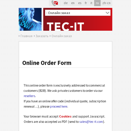
de
en
es
fr
it
ru
zh-cn
Главная
Заказать
Онлайн заказ
Online Order Form
This online order form is exclusively addressed to commercial
customers (B2B). We ask private customers to order via our
resellers
.
If you have an online offer code (individual quote, subscription
renewal ...), please
proceed here
.
Your browser must accept
Cookies
and support Javascript.
Orders are also accepted as PDF (send to
sales@tec-it.com
).