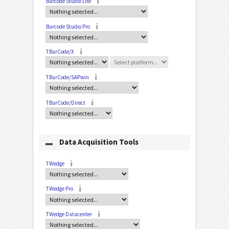
Barcode Studio Lite
Barcode Studio Pro
TBarCode/X
TBarCode/SAPwin
TBarCode/Direct
Data Acquisition Tools
TWedge
TWedge Pro
TWedge Datacenter