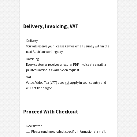
Delivery, Invoicing, VAT
Delivery
You will receive your license key via email usually within the
next Austrian working day.
Invoicing
Every customer receives a regular PDF invoice via email, a
printed invoice is available on request.
VAT
Value Added Tax (VAT) does
not
apply in your country and
will not be charged.
Proceed With Checkout
Newsletter
Please send me product specific information via mail.