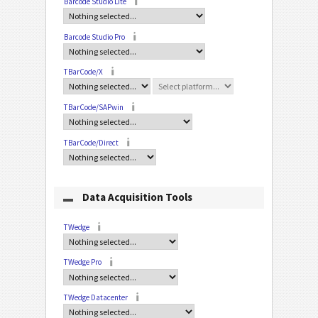
Barcode Studio Lite
Barcode Studio Pro
TBarCode/X
TBarCode/SAPwin
TBarCode/Direct
Data Acquisition Tools
TWedge
TWedge Pro
TWedge Datacenter