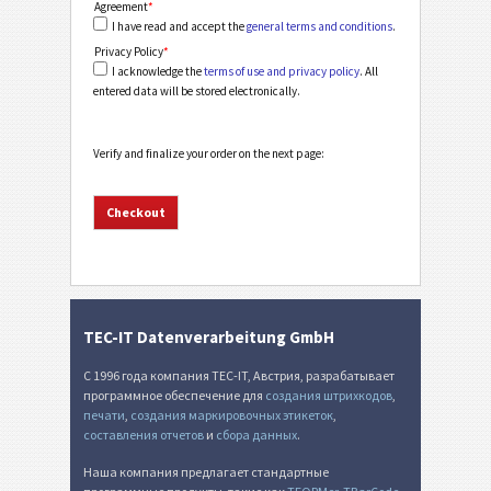
Agreement
*
I have read and accept the
general terms and conditions
.
Privacy Policy
*
I acknowledge the
terms of use and privacy policy
. All
entered data will be stored electronically.
Verify and finalize your order on the next page:
TEC-IT Datenverarbeitung GmbH
С 1996 года компания TEC-IT, Австрия, разрабатывает
программное обеспечение для
создания штрихкодов
,
печати
,
создания маркировочных этикеток
,
составления отчетов
и
сбора данных
.
Наша компания предлагает стандартные