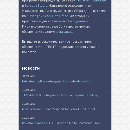
программные продукты, такие как
TFORMer
,
TBarCode
и
Barcode Studio
. Наше портфолио дополняют
универсальные инструменты для сбора данных, такие
как
TWedge
и
Scan-IT to Office
- Android/iOS
приложение для
мобильного сбора данных
.
Индивидуальная разработка программного
обеспечения возможна
на заказ
.
Вы ищите высококачественное программное
обеспечение — TEC-IT предоставляет этот уровень
качества.
Новости
31.03.2025
Introducing the Redesigned Barcode Studio V17.0
10.03.2025
TFORMer 8.9.0 – Improved E-Invoicing and Labeling
19.02.2025
New Scanner Device Support for Scan-IT to Office!
19.11.2024
Revenova Adds TEC-IT Barcode API to Salesforce TMS