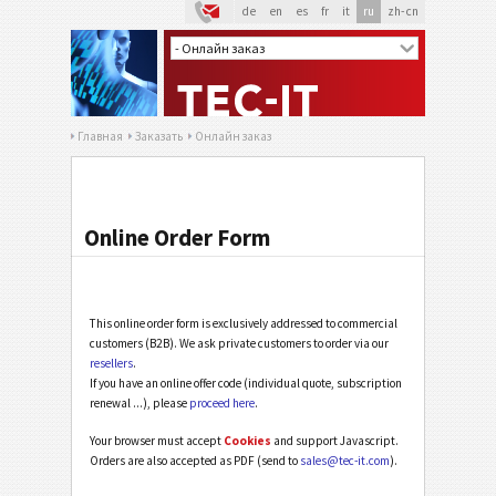
de
en
es
fr
it
ru
zh-cn
Главная
Заказать
Онлайн заказ
Online Order Form
This online order form is exclusively addressed to commercial
customers (B2B). We ask private customers to order via our
resellers
.
If you have an online offer code (individual quote, subscription
renewal ...), please
proceed here
.
Your browser must accept
Cookies
and support Javascript.
Orders are also accepted as PDF (send to
sales@tec-it.com
).