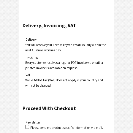
Delivery, Invoicing, VAT
Delivery
You will receive your license key via email usually within the
next Austrian working day.
Invoicing
Every customer receives a regular PDF invoice via email, a
printed invoice is available on request.
VAT
Value Added Tax (VAT) does
not
apply in your country and
will not be charged.
Proceed With Checkout
Newsletter
Please send me product specific information via mail.