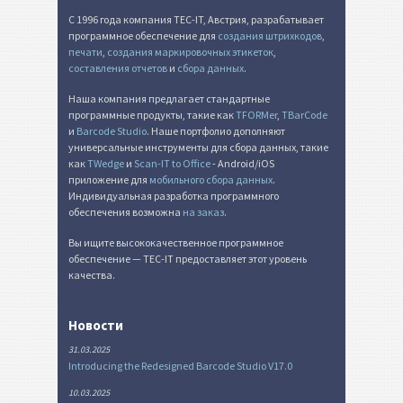
С 1996 года компания TEC-IT, Австрия, разрабатывает
программное обеспечение для
создания штрихкодов
,
печати
,
создания маркировочных этикеток
,
составления отчетов
и
сбора данных
.
Наша компания предлагает стандартные
программные продукты, такие как
TFORMer
,
TBarCode
и
Barcode Studio
. Наше портфолио дополняют
универсальные инструменты для сбора данных, такие
как
TWedge
и
Scan-IT to Office
- Android/iOS
приложение для
мобильного сбора данных
.
Индивидуальная разработка программного
обеспечения возможна
на заказ
.
Вы ищите высококачественное программное
обеспечение — TEC-IT предоставляет этот уровень
качества.
Новости
31.03.2025
Introducing the Redesigned Barcode Studio V17.0
10.03.2025