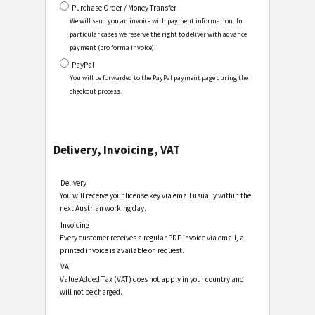
Purchase Order / Money Transfer
We will send you an invoice with payment information. In
particular cases we reserve the right to deliver with advance
payment (pro forma invoice).
PayPal
You will be forwarded to the PayPal payment page during the
checkout process.
Delivery, Invoicing, VAT
Delivery
You will receive your license key via email usually within the
next Austrian working day.
Invoicing
Every customer receives a regular PDF invoice via email, a
printed invoice is available on request.
VAT
Value Added Tax (VAT) does
not
apply in your country and
will not be charged.