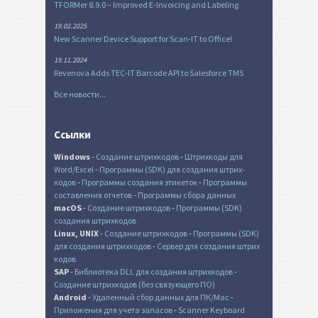
TFORMer 8.9.0 – Improved E-Invoicing and Labeling
19.02.2025
New Scanner Device Support for Scan-IT to Office!
19.11.2024
Revenova Adds TEC-IT Barcode API to Salesforce TMS
Все новости...
Ссылки
Windows
-
Создание штрихкодов
-
Штрихкоды для
Word/Excel
-
Программы (SDK) для создания штрих-
кодов
-
Программы создания этикеток
-
Программы
составления отчетов
-
Программы сбора данных
macOS
-
Создание штрихкодов
-
Программы (SDK)
создания штрихкодов
Linux, UNIX
-
Создание штрихкодов
-
Программы (SDK)
для создания штрихкодов
-
Сервер для создания штрих
кодов
SAP
-
Библиотека DLL для создания штрихкодов
-
Создание штрихкодов (без связующего ПО)
Android
-
Удаленный сбор данных для ПК/Mac
-
Приложения для учета запасов
-
Scanner Keyboard