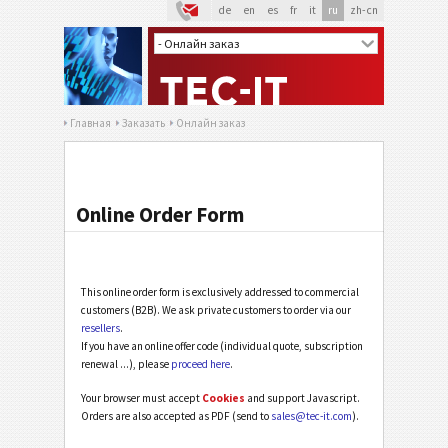
de
en
es
fr
it
ru
zh-cn
Главная
Заказать
Онлайн заказ
Online Order Form
This online order form is exclusively addressed to commercial
customers (B2B). We ask private customers to order via our
resellers
.
If you have an online offer code (individual quote, subscription
renewal ...), please
proceed here
.
Your browser must accept
Cookies
and support Javascript.
Orders are also accepted as PDF (send to
sales@tec-it.com
).