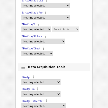
Barcode Studio Lite
Barcode Studio Pro
TBarCode/X
TBarCode/SAPwin
TBarCode/Direct
Data Acquisition Tools
TWedge
TWedge Pro
TWedge Datacenter