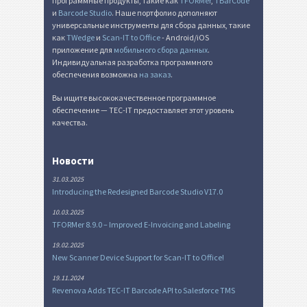
программные продукты, такие как
TFORMer
,
TBarCode
и
Barcode Studio
. Наше портфолио дополняют
универсальные инструменты для сбора данных, такие
как
TWedge
и
Scan-IT to Office
- Android/iOS
приложение для
мобильного сбора данных
.
Индивидуальная разработка программного
обеспечения возможна
на заказ
.
Вы ищите высококачественное программное
обеспечение — TEC-IT предоставляет этот уровень
качества.
Новости
31.03.2025
Introducing the Redesigned Barcode Studio V17.0
10.03.2025
TFORMer 8.9.0 – Improved E-Invoicing and Labeling
19.02.2025
New Scanner Device Support for Scan-IT to Office!
19.11.2024
Revenova Adds TEC-IT Barcode API to Salesforce TMS