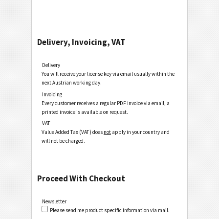
Delivery, Invoicing, VAT
Delivery
You will receive your license key via email usually within the
next Austrian working day.
Invoicing
Every customer receives a regular PDF invoice via email, a
printed invoice is available on request.
VAT
Value Added Tax (VAT) does
not
apply in your country and
will not be charged.
Proceed With Checkout
Newsletter
Please send me product specific information via mail.