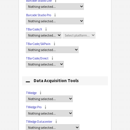
Barcode Studio Lite
Barcode Studio Pro
TBarCode/X
TBarCode/SAPwin
TBarCode/Direct
Data Acquisition Tools
TWedge
TWedge Pro
TWedge Datacenter