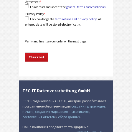
Agreement
*
I have read and accept the
general terms and conditions
.
Privacy Policy
*
I acknowledge the
terms of use and privacy policy
. All
entered data will be stored electronically.
Verify and finalize your order on the next page:
TEC-IT Datenverarbeitung GmbH
С 1996 года компания TEC-IT, Австрия, разрабатывает
программное обеспечение для
создания штрихкодов
,
печати
,
создания маркировочных этикеток
,
составления отчетов
и
сбора данных
.
Наша компания предлагает стандартные