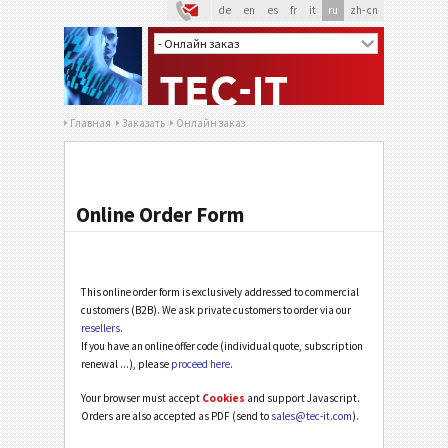
de
en
es
fr
it
ru
zh-cn
Главная
Заказать
Онлайн заказ
Online Order Form
This online order form is exclusively addressed to commercial
customers (B2B). We ask private customers to order via our
resellers
.
If you have an online offer code (individual quote, subscription
renewal ...), please
proceed here
.
Your browser must accept
Cookies
and support Javascript.
Orders are also accepted as PDF (send to
sales@tec-it.com
).