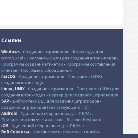
Ссылки
Windows
-
Создание штрихкодов
-
Штрихкоды для
Word/Excel
-
Программы (SDK) для создания штрих-кодов
-
Программы создания этикеток
-
Программы составления
отчетов
-
Программы сбора данных
macOS
-
Создание штрихкодов
-
Программы (SDK)
создания штрихкодов
Linux, UNIX
-
Создание штрихкодов
-
Программы (SDK) для
создания штрихкодов
-
Сервер для создания штрих кодов
SAP
-
Библиотека DLL для создания штрихкодов
-
Создание штрихкодов (без связующего ПО)
Android
-
Удаленный сбор данных для ПК/Mac
-
Приложения для учета запасов
-
Scanner Keyboard
iOS
-
Удаленный сбор данных для ПК/Mac
Веб Сервисы
-
Онлайн печать этикеток
-
Онлайн-
генератор штрихкодов
-
Генератор QR-кода