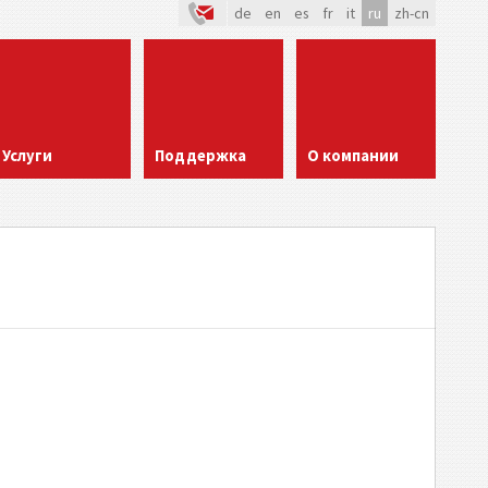
de
en
es
fr
it
ru
zh-cn
Услуги
Поддержка
О компании