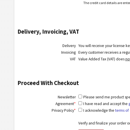
The credit card details are ent
Delivery, Invoicing, VAT
Delivery
You will receive your license ke
Invoicing
Every customer receives a regula
VAT
Value Added Tax (VAT) does
no
Proceed With Checkout
Newsletter
Please send me product speci
Agreement
*
I have read and accept the
Privacy Policy
*
I acknowledge the
terms of 
Verify and finalize your order 