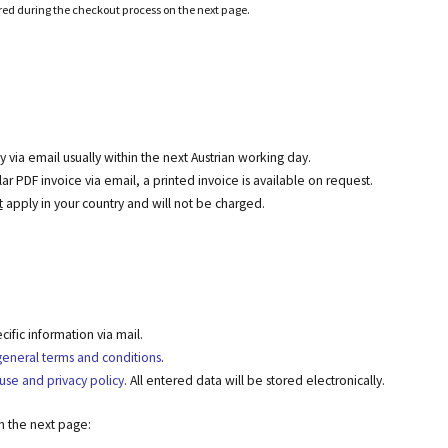
ered during the checkout process on the next page.
y via email usually within the next Austrian working day.
r PDF invoice via email, a printed invoice is available on request.
t
apply in your country and will not be charged.
fic information via mail.
general terms and conditions
.
use and privacy policy
. All entered data will be stored electronically.
on the next page: