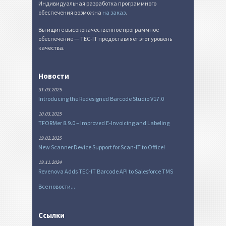
Индивидуальная разработка программного
обеспечения возможна
на заказ
.
Вы ищите высококачественное программное
обеспечение — TEC-IT предоставляет этот уровень
качества.
Новости
31.03.2025
Introducing the Redesigned Barcode Studio V17.0
10.03.2025
TFORMer 8.9.0 – Improved E-Invoicing and Labeling
19.02.2025
New Scanner Device Support for Scan-IT to Office!
19.11.2024
Revenova Adds TEC-IT Barcode API to Salesforce TMS
Все новости...
Ссылки