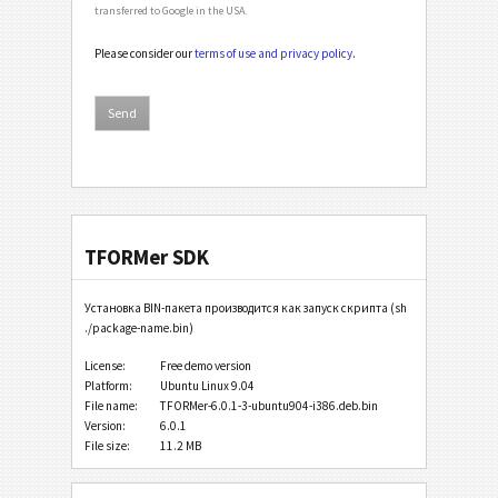
transferred to Google in the USA.
Please consider our
terms of use and privacy policy
.
TFORMer SDK
Установка BIN-пакета производится как запуск скрипта (sh
./package-name.bin)
License:
Free demo version
Platform:
Ubuntu Linux 9.04
File name:
TFORMer-6.0.1-3-ubuntu904-i386.deb.bin
Version:
6.0.1
File size:
11.2 MB