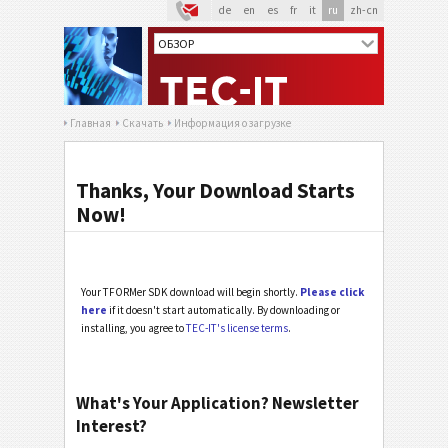
de
en
es
fr
it
ru
zh-cn
Главная
Скачать
Информация о загрузке
Thanks, Your Download Starts
Now!
Your TFORMer SDK download will begin shortly.
Please click
here
if it doesn't start automatically. By downloading or
installing, you agree to
TEC-IT's license terms
.
What's Your Application? Newsletter
Interest?