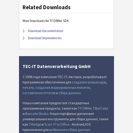
Related Downloads
More Downloads for TFORMer SDK
Download Documentation
Download Dependencies
TEC-IT Datenverarbeitung GmbH
С 1996 года компания TEC-IT, Австрия, разрабатывает
программное обеспечение для
создания штрихкодов
,
печати
,
создания маркировочных этикеток
,
составления отчетов
и
сбора данных
.
Наша компания предлагает стандартные
программные продукты, такие как
TFORMer
,
TBarCode
и
Barcode Studio
. Наше портфолио дополняют
универсальные инструменты для сбора данных, такие
как
TWedge
и
Scan-IT to Office
- Android/iOS
приложение для
мобильного сбора данных
.