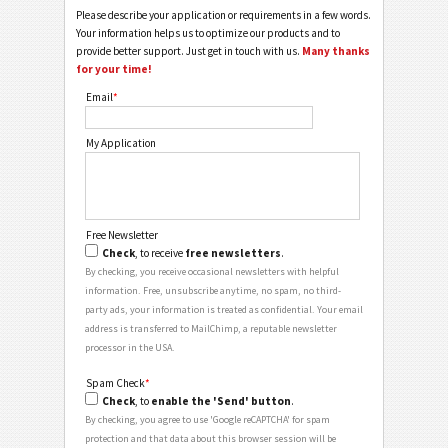
Please describe your application or requirements in a few words.
Your information helps us to optimize our products and to
provide better support. Just get in touch with us.
Many thanks
for your time!
Email
*
My Application
Free Newsletter
Check
, to receive
free newsletters
.
By checking, you receive occasional newsletters with helpful
information. Free, unsubscribe anytime, no spam, no third-
party ads, your information is treated as confidential. Your email
address is transferred to MailChimp, a reputable newsletter
processor in the USA.
Spam Check
*
Check
, to
enable the 'Send' button
.
By checking, you agree to use 'Google reCAPTCHA' for spam
protection and that data about this browser session will be