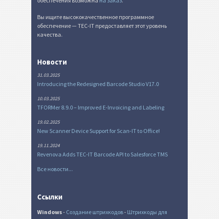
обеспечения возможна
на заказ
.
Вы ищите высококачественное программное
обеспечение — TEC-IT предоставляет этот уровень
качества.
Новости
31.03.2025
Introducing the Redesigned Barcode Studio V17.0
10.03.2025
TFORMer 8.9.0 – Improved E-Invoicing and Labeling
19.02.2025
New Scanner Device Support for Scan-IT to Office!
19.11.2024
Revenova Adds TEC-IT Barcode API to Salesforce TMS
Все новости...
Ссылки
Windows
-
Создание штрихкодов
-
Штрихкоды для