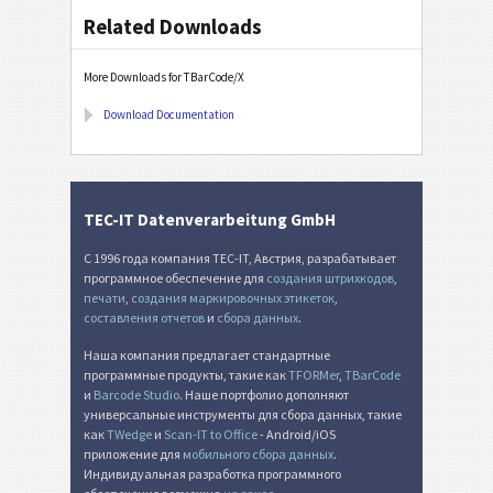
Related Downloads
More Downloads for TBarCode/X
Download Documentation
TEC-IT Datenverarbeitung GmbH
С 1996 года компания TEC-IT, Австрия, разрабатывает
программное обеспечение для
создания штрихкодов
,
печати
,
создания маркировочных этикеток
,
составления отчетов
и
сбора данных
.
Наша компания предлагает стандартные
программные продукты, такие как
TFORMer
,
TBarCode
и
Barcode Studio
. Наше портфолио дополняют
универсальные инструменты для сбора данных, такие
как
TWedge
и
Scan-IT to Office
- Android/iOS
приложение для
мобильного сбора данных
.
Индивидуальная разработка программного