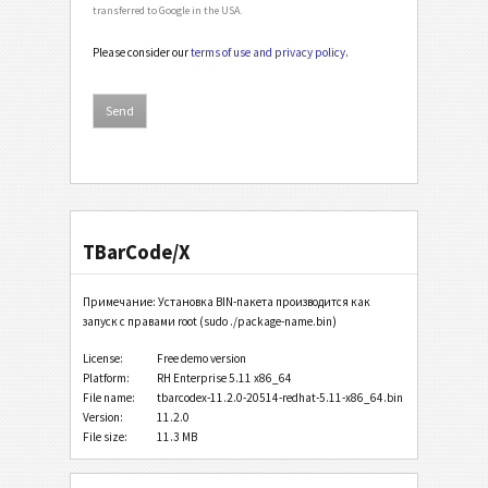
transferred to Google in the USA.
Please consider our
terms of use and privacy policy
.
TBarCode/X
Примечание: Установка BIN-пакета производится как
запуск с правами root (sudo ./package-name.bin)
License:
Free demo version
Platform:
RH Enterprise 5.11 x86_64
File name:
tbarcodex-11.2.0-20514-redhat-5.11-x86_64.bin
Version:
11.2.0
File size:
11.3 MB