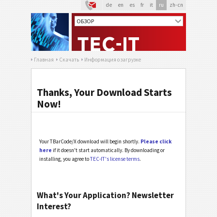
de
en
es
fr
it
ru
zh-cn
Главная
Скачать
Информация о загрузке
Thanks, Your Download Starts
Now!
Your TBarCode/X download will begin shortly.
Please click
here
if it doesn't start automatically. By downloading or
installing, you agree to
TEC-IT's license terms
.
What's Your Application? Newsletter
Interest?