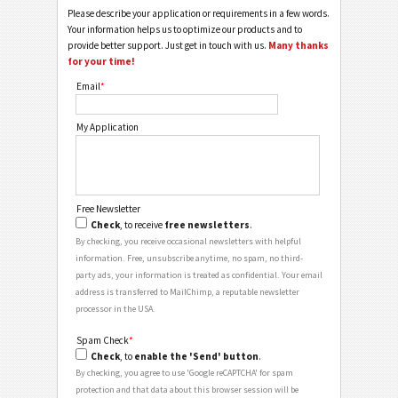
Please describe your application or requirements in a few words.
Your information helps us to optimize our products and to
provide better support. Just get in touch with us.
Many thanks
for your time!
Email
*
My Application
Free Newsletter
Check
, to receive
free newsletters
.
By checking, you receive occasional newsletters with helpful
information. Free, unsubscribe anytime, no spam, no third-
party ads, your information is treated as confidential. Your email
address is transferred to MailChimp, a reputable newsletter
processor in the USA.
Spam Check
*
Check
, to
enable the 'Send' button
.
By checking, you agree to use 'Google reCAPTCHA' for spam
protection and that data about this browser session will be