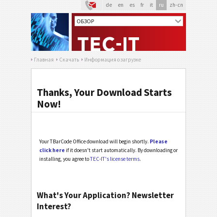
de
en
es
fr
it
ru
zh-cn
Главная
Скачать
Информация о загрузке
Thanks, Your Download Starts
Now!
Your TBarCode Office download will begin shortly.
Please
click here
if it doesn't start automatically. By downloading or
installing, you agree to
TEC-IT's license terms
.
What's Your Application? Newsletter
Interest?