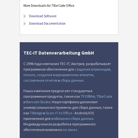
More Downloads for TBarCode Office
Download Software
Download Documentation
TEC-IT Datenverarbeitung GmbH
С 1996 года компания TEC-IT, Австрия, разрабатывает
программное обеспечение для
создания штрихкодов
,
печати
,
создания маркировочных этикеток
,
составления отчетов
и
сбора данных
.
Наша компания предлагает стандартные
программные продукты, такие как
TFORMer
,
TBarCode
и
Barcode Studio
. Наше портфолио дополняют
универсальные инструменты для сбора данных, такие
как
TWedge
и
Scan-IT to Office
- Android/iOS
приложение для
мобильного сбора данных
.
Индивидуальная разработка программного
обеспечения возможна
на заказ
.