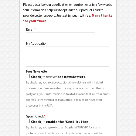
Please describe your application or requirements in a few words.
Your information helps us to optimize our products and to
provide better support. Just get in touch with us.
Many thanks
for your time!
Email
*
My Application
Free Newsletter
Check
, to receive
free newsletters
.
By checking, you receive occasional newsletters with helpful
information. Free, unsubscribe anytime, no spam, no third-
party ads, your information is treated as confidential. Your email
address is transferred to MailChimp, a reputable newsletter
processor in the USA.
Spam Check
*
Check
, to
enable the 'Send' button
.
By checking, you agree to use 'Google reCAPTCHA' for spam
protection and that data about this browser session will be