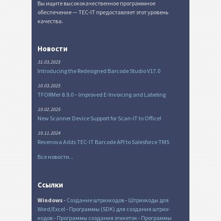
Вы ищите высококачественное программное
обеспечение — TEC-IT предоставляет этот уровень
качества.
Новости
31.03.2025
Introducing the Redesigned Barcode Studio V17.0
10.03.2025
TFORMer 8.9.0 – Improved E-Invoicing and Labeling
19.02.2025
New Scanner Device Support for Scan-IT to Office!
19.11.2024
Revenova Adds TEC-IT Barcode API to Salesforce TMS
Все новости...
Ссылки
Windows
-
Создание штрихкодов
-
Штрихкоды для
Word/Excel
-
Программы (SDK) для создания штрих-
кодов
-
Программы создания этикеток
-
Программы