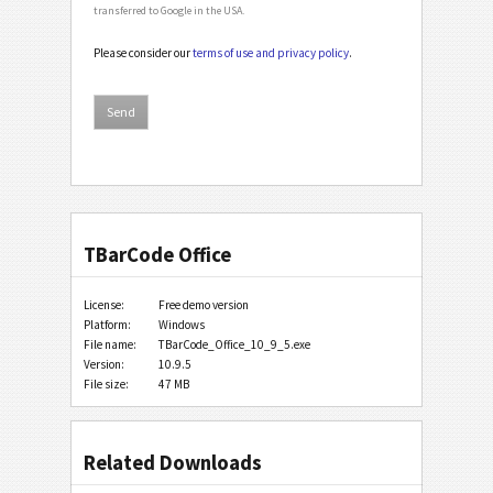
transferred to Google in the USA.
Please consider our
terms of use and privacy policy
.
TBarCode Office
License:
Free demo version
Platform:
Windows
File name:
TBarCode_Office_10_9_5.exe
Version:
10.9.5
File size:
47 MB
Related Downloads