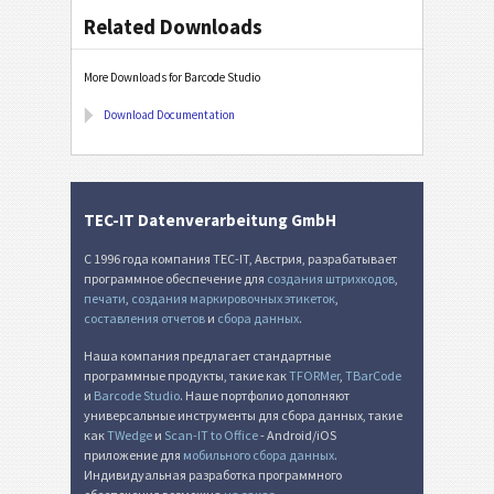
Related Downloads
More Downloads for Barcode Studio
Download Documentation
TEC-IT Datenverarbeitung GmbH
С 1996 года компания TEC-IT, Австрия, разрабатывает
программное обеспечение для
создания штрихкодов
,
печати
,
создания маркировочных этикеток
,
составления отчетов
и
сбора данных
.
Наша компания предлагает стандартные
программные продукты, такие как
TFORMer
,
TBarCode
и
Barcode Studio
. Наше портфолио дополняют
универсальные инструменты для сбора данных, такие
как
TWedge
и
Scan-IT to Office
- Android/iOS
приложение для
мобильного сбора данных
.
Индивидуальная разработка программного