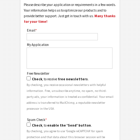
Please describe your application or requirements in a few words.
Your information helps us to optimize our products and to
provide better support. Just get in touch with us.
Many thanks
for your time!
Email
*
My Application
Free Newsletter
Check
, to receive
free newsletters
.
By checking, you receive occasional newsletters with helpful
information. Free, unsubscribe anytime, no spam, no third-
party ads, your information is treated as confidential. Your email
address is transferred to MailChimp, a reputable newsletter
processor in the USA.
Spam Check
*
Check
, to
enable the 'Send' button
.
By checking, you agree to use 'Google reCAPTCHA' for spam
protection and that data about this browser session will be