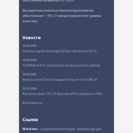
обеспечения возможна
на заказ
.
Вы ищите высококачественное программное
обеспечение — TEC-IT предоставляет этот уровень
качества.
Новости
31.03.2025
Introducing the Redesigned Barcode Studio V17.0
10.03.2025
TFORMer 8.9.0 – Improved E-Invoicing and Labeling
19.02.2025
New Scanner Device Support for Scan-IT to Office!
19.11.2024
Revenova Adds TEC-IT Barcode API to Salesforce TMS
Все новости...
Ссылки
Windows
-
Создание штрихкодов
-
Штрихкоды для