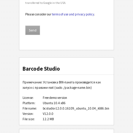
transferred to Google in the USA.
Please consider our
terms of use and privacy policy
.
Barcode Studio
Примечание: Установка BIN-пакета производится как
запуск с правами root (sudo ./package-name.bin)
License:
Free demo version
Platform:
Ubuntu 10.4 x86
File name:
bcstudio-12.0.0.16109_ubuntu_10.04_i686.bin
Version:
V12.0.0
File size:
12.2 MB