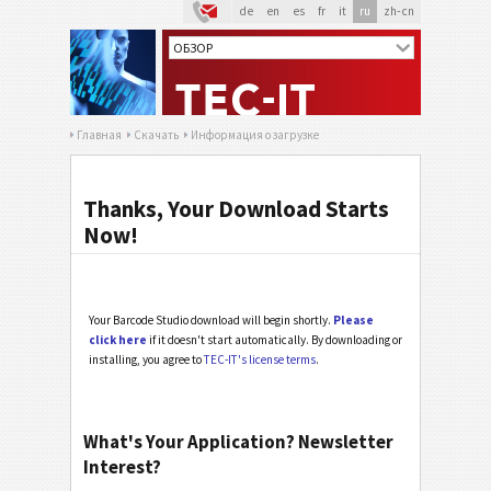
de
en
es
fr
it
ru
zh-cn
Главная
Скачать
Информация о загрузке
Thanks, Your Download Starts
Now!
Your Barcode Studio download will begin shortly.
Please
click here
if it doesn't start automatically. By downloading or
installing, you agree to
TEC-IT's license terms
.
What's Your Application? Newsletter
Interest?