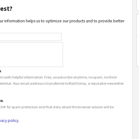
rest?
ur information helps us to optimize our products and to provide better
s
.
rs with helpful information. Free, unsubscribe anytime, no spam, no third-
idential. Your email address is transferred to MailChimp, a reputable newsletter
on
.
HA' for spam protection and that data about this browser session will be
vacy policy
.