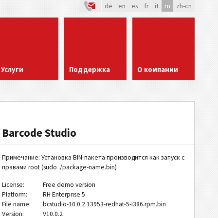
de
en
es
fr
it
ru
zh-cn
Услуги
Поддержка
О компании
Barcode Studio
Примечание: Установка BIN-пакета производится как запуск с
правами root (sudo ./package-name.bin)
License:
Free demo version
Platform:
RH Enterprise 5
File name:
bcstudio-10.0.2.13953-redhat-5-i386.rpm.bin
Version:
V10.0.2