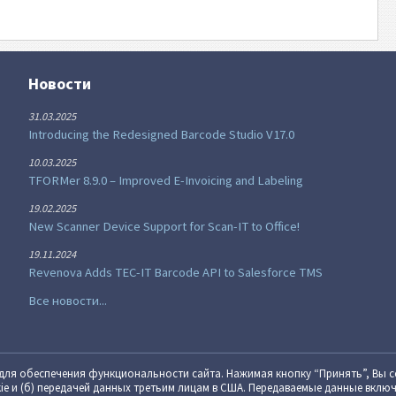
Новости
31.03.2025
Introducing the Redesigned Barcode Studio V17.0
10.03.2025
TFORMer 8.9.0 – Improved E-Invoicing and Labeling
19.02.2025
New Scanner Device Support for Scan-IT to Office!
19.11.2024
Revenova Adds TEC-IT Barcode API to Salesforce TMS
Все новости...
я обеспе­че­ния функцио­наль­ности сайта. Нажимая кнопку “Принять”, Вы с
okie и (б) пере­дачей данных третьим лицам в США. Переда­ваемые данные вклю­