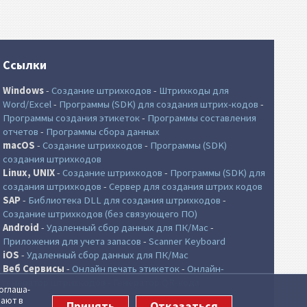
Ссылки
Windows
-
Создание штрихкодов
-
Штрихкоды для
Word/Excel
-
Программы (SDK) для создания штрих-кодов
-
Программы создания этикеток
-
Программы составления
отчетов
-
Программы сбора данных
macOS
-
Создание штрихкодов
-
Программы (SDK)
создания штрихкодов
Linux, UNIX
-
Создание штрихкодов
-
Программы (SDK) для
создания штрихкодов
-
Сервер для создания штрих кодов
SAP
-
Библиотека DLL для создания штрихкодов
-
Создание штрихкодов (без связующего ПО)
Android
-
Удаленный сбор данных для ПК/Mac
-
Приложения для учета запасов
-
Scanner Keyboard
iOS
-
Удаленный сбор данных для ПК/Mac
Веб Сервисы
-
Онлайн печать этикеток
-
Онлайн-
генератор штрихкодов
-
Генератор QR-кода
огла­ша­
чают в
Принять
Отказаться