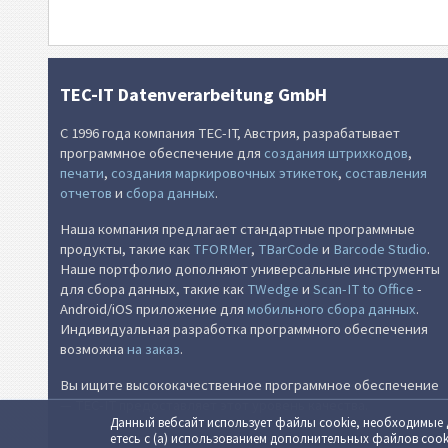
TEC-IT Datenverarbeitung GmbH
С 1996 года компания TEC-IT, Австрия, разрабатывает
программное обеспечение для
создания штрихкодов
,
печати
,
создания маркировочных этикеток
,
составления
отчетов
и
сбора данных
.
Наша компания предлагает стандартные программные
продукты, такие как
TFORMer
,
TBarCode
и
Barcode Studio
.
Наше портфолио дополняют универсальные инструменты
для сбора данных, такие как
TWedge
и
Scan-IT to Office
-
Android/iOS приложение для
мобильного сбора данных
.
Индивидуальная разработка программного обеспечения
возможна
на заказ
.
Вы ищите высококачественное программное обеспечение
— TEC-IT предоставляет этот уровень качества.
Данный вебсайт использует файлы cookie, необходи­мые дл
етесь c (а) ис­поль­зо­ванием допол­ни­тель­ных файлов co