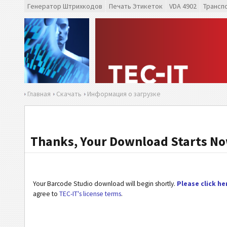
Генератор Штрихкодов
Печать Этикеток
VDA 4902
Трансп
Главная
Скачать
Информация о загрузке
Thanks, Your Download Starts N
Your Barcode Studio download will begin shortly.
Please click he
agree to
TEC-IT's license terms
.