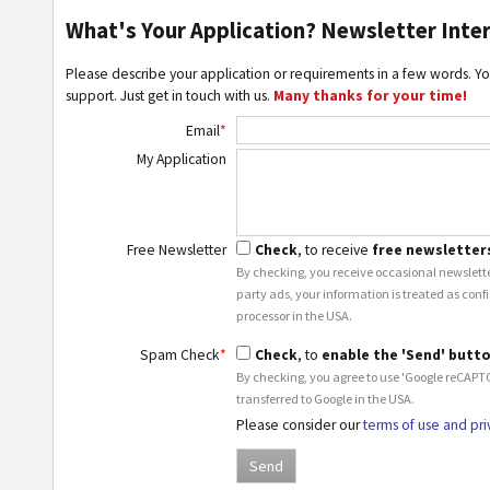
What's Your Application? Newsletter Inte
Please describe your application or requirements in a few words. Yo
support. Just get in touch with us.
Many thanks for your time!
Email
*
My Application
Free Newsletter
Check
, to receive
free newsletter
By checking, you receive occasional newslette
party ads, your information is treated as conf
processor in the USA.
Spam Check
*
Check
, to
enable the 'Send' butt
By checking, you agree to use 'Google reCAPTC
transferred to Google in the USA.
Please consider our
terms of use and pri