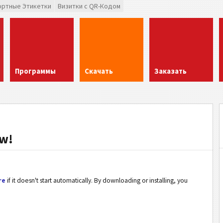
ортные Этикетки
Визитки с QR-Кодом
Программы
Скачать
Заказать
ow!
re
if it doesn't start automatically. By downloading or installing, you