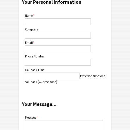
Your Personal Information
Name
*
Company
Email
*
Phone Number
Callback Time
Preferred time for a
call-back (w. time-zone)
Your Message...
Message
*