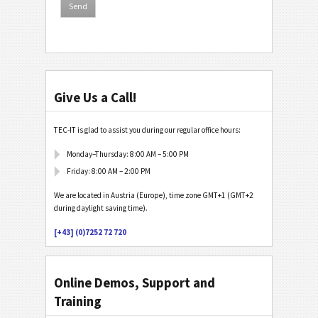
Give Us a Call!
TEC-IT is glad to assist you during our regular office hours:
Monday–Thursday: 8:00 AM – 5:00 PM
Friday: 8:00 AM – 2:00 PM
We are located in Austria (Europe), time zone GMT+1 (GMT+2
during daylight saving time).
[+43] (0)7252 72 720
Online Demos, Support and
Training