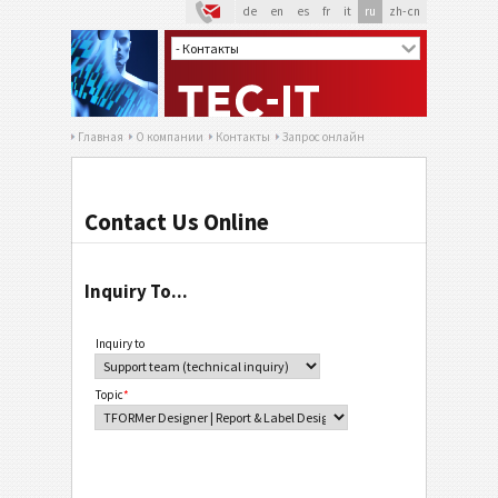
de
en
es
fr
it
ru
zh-cn
Главная
О компании
Контакты
Запрос онлайн
Contact Us Online
Inquiry To...
Inquiry to
Topic
*