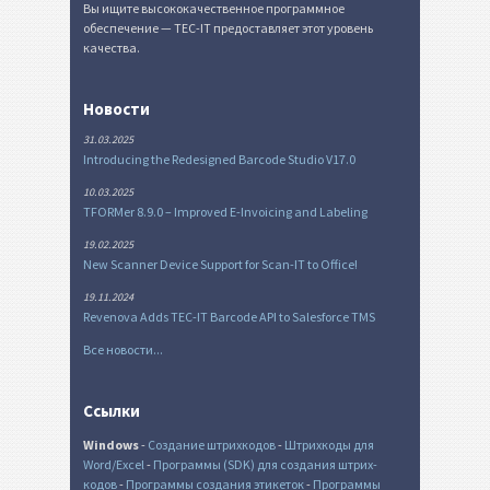
Вы ищите высококачественное программное
обеспечение — TEC-IT предоставляет этот уровень
качества.
Новости
31.03.2025
Introducing the Redesigned Barcode Studio V17.0
10.03.2025
TFORMer 8.9.0 – Improved E-Invoicing and Labeling
19.02.2025
New Scanner Device Support for Scan-IT to Office!
19.11.2024
Revenova Adds TEC-IT Barcode API to Salesforce TMS
Все новости...
Ссылки
Windows
-
Создание штрихкодов
-
Штрихкоды для
Word/Excel
-
Программы (SDK) для создания штрих-
кодов
-
Программы создания этикеток
-
Программы