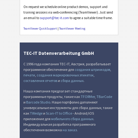
On request we schedule online product demos, support and
training sessions via web-conferencing (TeamViewer). Just send
an email to
support@tec-it.com
to agree a suitable time-frame.
TeamViewer QuickSupport
|
TeamViewer Meeting
TEC-IT Datenverarbeitung GmbH
С 1996 года компания TEC-IT, Австрия, разрабатывает
программное обеспечение для
создания штрихкодов
,
печати
,
создания маркировочных этикеток
,
составления отчетов
и
сбора данных
.
Наша компания предлагает стандартные
программные продукты, такие как
TFORMer
,
TBarCode
и
Barcode Studio
. Наше портфолио дополняют
универсальные инструменты для сбора данных, такие
как
TWedge
и
Scan-IT to Office
- Android/iOS
приложение для
мобильного сбора данных
.
Индивидуальная разработка программного
обеспечения возможна
на заказ
.