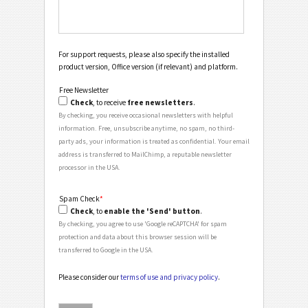
For support requests, please also specify the installed
product version, Office version (if relevant) and platform.
Free Newsletter
Check
, to receive
free newsletters
.
By checking, you receive occasional newsletters with helpful
information. Free, unsubscribe anytime, no spam, no third-
party ads, your information is treated as confidential. Your email
address is transferred to MailChimp, a reputable newsletter
processor in the USA.
Spam Check
*
Check
, to
enable the 'Send' button
.
By checking, you agree to use 'Google reCAPTCHA' for spam
protection and data about this browser session will be
transferred to Google in the USA.
Please consider our
terms of use and privacy policy
.