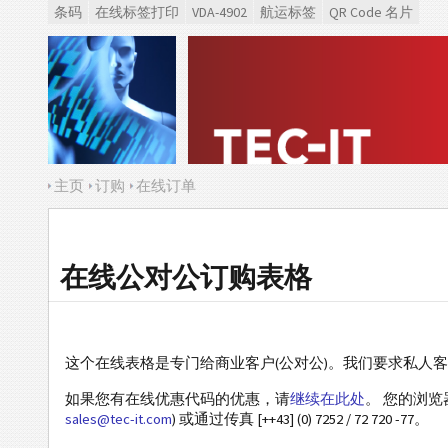
条码
在线标签打印
VDA-4902
航运标签
QR Code 名片
主页
订购
在线订单
在线公对公订购表格
这个在线表格是专门给商业客户(公对公)。我们要求私人
如果您有在线优惠代码的优惠，请
继续在此处
。 您的浏
sales@tec-it.com
) 或通过传真 [++43] (0) 7252 / 72 720 -77。