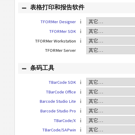
表格打印和报告软件
TFORMer Designer
TFORMer SDK
TFORMer Workstation
TFORMer Server
条码工具
TBarCode SDK
TBarCode Office
Barcode Studio Lite
Barcode Studio Pro
TBarCode/X
TBarCode/SAPwin