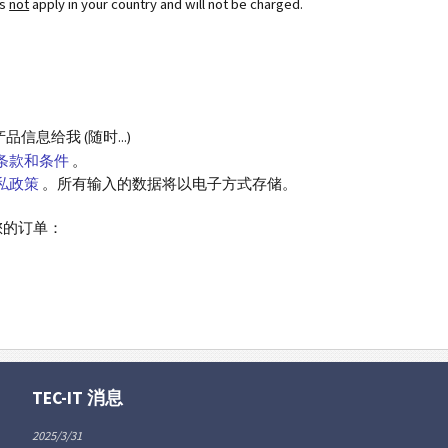
es
not
apply in your country and will not be charged.
息给我 (随时...)
条款和条件
。
私政策
。所有输入的数据将以电子方式存储。
您的订单：
TEC-IT 消息
2025/3/31