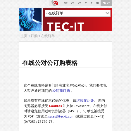
de
en
es
fr
it
ru
zh-cn
主页
订购
在线订单
在线公对公订购表格
这个在线表格是专门给商业客户(公对公)。我们要求私
人客户通过我们的
经销商订购
。
如果您有在线优惠代码的优惠，请
继续在此处
。 您的
浏览器必须接受
Cookies
并支持 Javascript。在线支付
时请避免使用过时的浏览器（MSIE）。订单也被接受
为 PDF（发送至
sales@tec-it.com
) 或通过传真 [++43]
(0) 7252 / 72 720 -77。