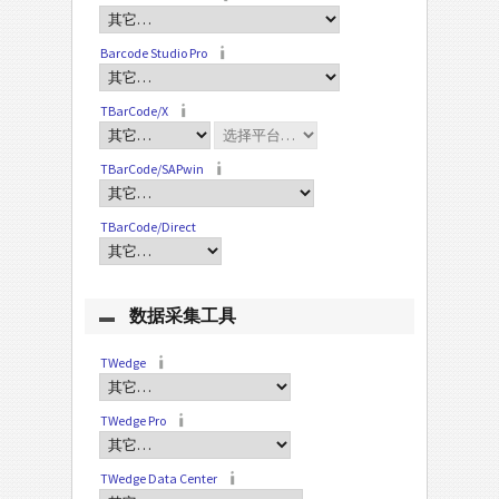
Barcode Studio Pro
TBarCode/X
TBarCode/SAPwin
TBarCode/Direct
数据采集工具
TWedge
TWedge Pro
TWedge Data Center