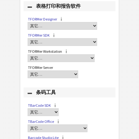
表格打印和报告软件
TFORMer Designer
TFORMer SDK
TFORMer Workstation
TFORMer Server
条码工具
TBarCode SDK
TBarCode Office
Barcode Studio Lite