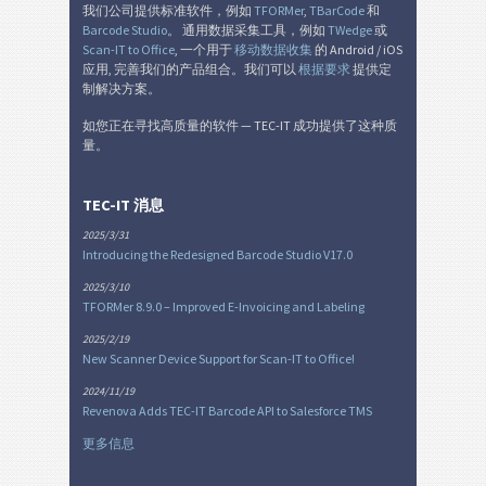
我们公司提供标准软件，例如
TFORMer
,
TBarCode
和
Barcode Studio
。 通用数据采集工具，例如
TWedge
或
Scan-IT to Office
, 一个用于
移动数据收集
的 Android / iOS
应用, 完善我们的产品组合。我们可以
根据要求
提供定
制解决方案。
如您正在寻找高质量的软件 — TEC-IT 成功提供了这种质
量。
TEC-IT 消息
2025/3/31
Introducing the Redesigned Barcode Studio V17.0
2025/3/10
TFORMer 8.9.0 – Improved E-Invoicing and Labeling
2025/2/19
New Scanner Device Support for Scan-IT to Office!
2024/11/19
Revenova Adds TEC-IT Barcode API to Salesforce TMS
更多信息