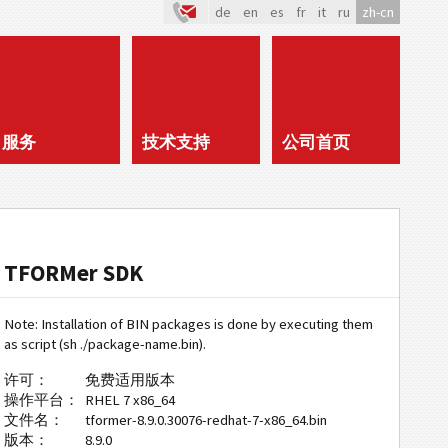
de
en
es
fr
it
ru
zh-cn
服务
技术支持
公司首页
TFORMer SDK
Note: Installation of BIN packages is done by executing them
as script (sh ./package-name.bin).
许可：
免费适用版本
操作平台：
RHEL 7 x86_64
文件名：
tformer-8.9.0.30076-redhat-7-x86_64.bin
版本：
8.9.0