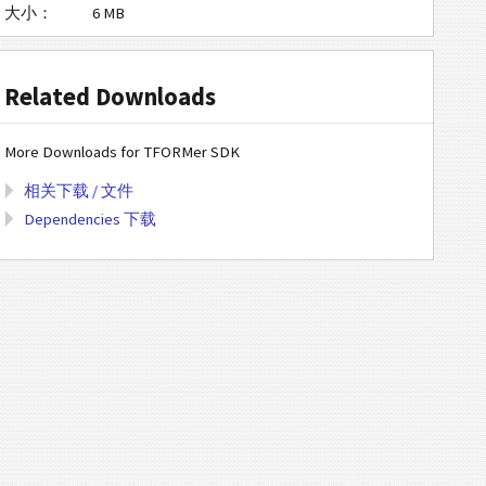
大小：
6 MB
Related Downloads
More Downloads for TFORMer SDK
相关下载 / 文件
Dependencies 下载