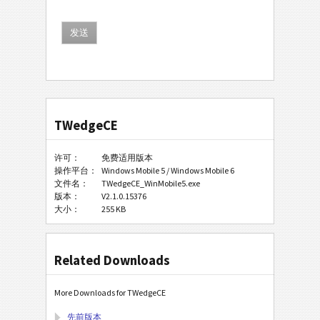
TWedgeCE
许可：
免费适用版本
操作平台：
Windows Mobile 5 / Windows Mobile 6
文件名：
TWedgeCE_WinMobile5.exe
版本：
V2.1.0.15376
大小：
255 KB
Related Downloads
More Downloads for TWedgeCE
先前版本