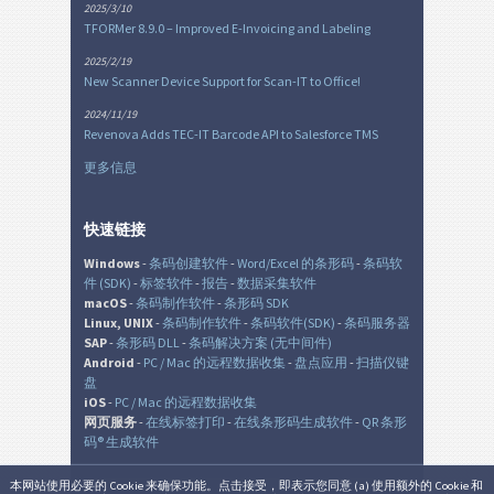
2025/3/10
TFORMer 8.9.0 – Improved E-Invoicing and Labeling
2025/2/19
New Scanner Device Support for Scan-IT to Office!
2024/11/19
Revenova Adds TEC-IT Barcode API to Salesforce TMS
更多信息
快速链接
Windows
-
条码创建软件
-
Word/Excel 的条形码
-
条码软
件 (SDK)
-
标签软件
-
报告
-
数据采集软件
macOS
-
条码制作软件
-
条形码 SDK
Linux, UNIX
-
条码制作软件
-
条码软件(SDK)
-
条码服务器
SAP
-
条形码 DLL
-
条码解决方案 (无中间件)
Android
-
PC / Mac 的远程数据收集
-
盘点应用
-
扫描仪键
盘
iOS
-
PC / Mac 的远程数据收集
网页服务
-
在线标签打印
-
在线条形码生成软件
-
QR 条形
码® 生成软件
本网站使用必要的 Cookie 来确保功能。点击接受，即表示您同意 (a) 使用额外的 Cookie 和