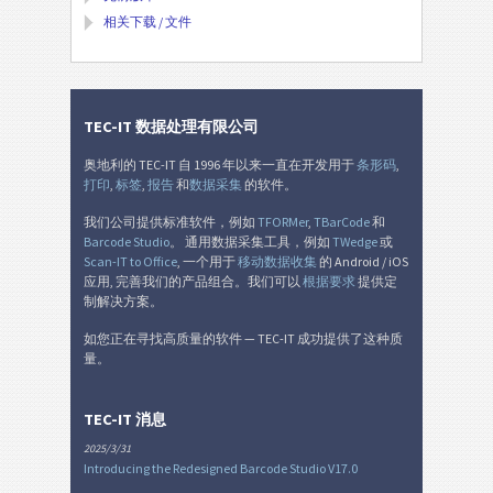
相关下载 / 文件
TEC-IT 数据处理有限公司
奥地利的 TEC-IT 自 1996 年以来一直在开发用于
条形码
,
打印
,
标签
,
报告
和
数据采集
的软件。
我们公司提供标准软件，例如
TFORMer
,
TBarCode
和
Barcode Studio
。 通用数据采集工具，例如
TWedge
或
Scan-IT to Office
, 一个用于
移动数据收集
的 Android / iOS
应用, 完善我们的产品组合。我们可以
根据要求
提供定
制解决方案。
如您正在寻找高质量的软件 — TEC-IT 成功提供了这种质
量。
TEC-IT 消息
2025/3/31
Introducing the Redesigned Barcode Studio V17.0