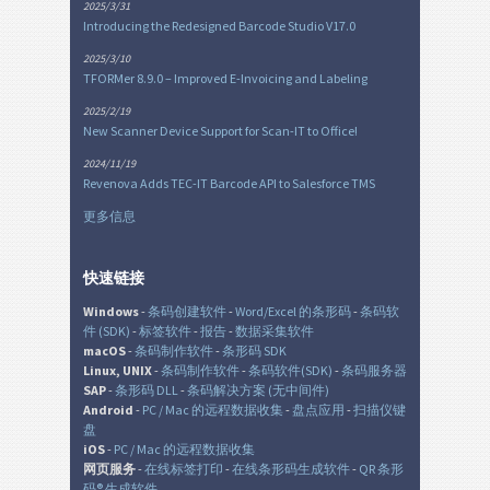
2025/3/31
Introducing the Redesigned Barcode Studio V17.0
2025/3/10
TFORMer 8.9.0 – Improved E-Invoicing and Labeling
2025/2/19
New Scanner Device Support for Scan-IT to Office!
2024/11/19
Revenova Adds TEC-IT Barcode API to Salesforce TMS
更多信息
快速链接
Windows
-
条码创建软件
-
Word/Excel 的条形码
-
条码软
件 (SDK)
-
标签软件
-
报告
-
数据采集软件
macOS
-
条码制作软件
-
条形码 SDK
Linux, UNIX
-
条码制作软件
-
条码软件(SDK)
-
条码服务器
SAP
-
条形码 DLL
-
条码解决方案 (无中间件)
Android
-
PC / Mac 的远程数据收集
-
盘点应用
-
扫描仪键
盘
iOS
-
PC / Mac 的远程数据收集
网页服务
-
在线标签打印
-
在线条形码生成软件
-
QR 条形
码® 生成软件