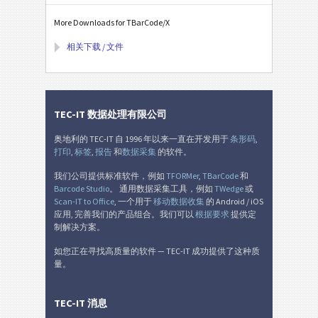
More Downloads for TBarCode/X
相关下载 / 文件
TEC-IT 数据处理有限公司
奥地利的 TEC-IT 自 1996 年以来一直在开发用于
条形码
,
打印
,
标签
,
报告
和
数据采集
的软件。
我们公司提供标准软件，例如
TFORMer
,
TBarCode
和
Barcode Studio
。 通用数据采集工具，例如
TWedge
或
Scan-IT to Office
, 一个用于
移动数据收集
的 Android / iOS
应用, 完善我们的产品组合。我们可以
根据要求
提供定
制解决方案。
如您正在寻找高质量的软件 — TEC-IT 成功提供了这种质
量。
TEC-IT 消息