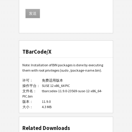
TBarCode/X
Note: Installation of BIN packages is done by executing
them with root privileges (sudo ./package-name.bin).
许可：
免费适用版本
操作平台：
SUSE 12 x86_64 PIC
文件名：
tbarcodex-11.9.0-23569-suse-12-x86_64-
PIC.bin
版本：
11.9.0
大小：
4.3 MB
Related Downloads