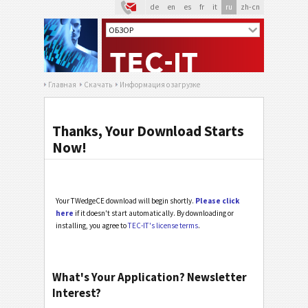
de
en
es
fr
it
ru
zh-cn
Главная
Скачать
Информация о загрузке
Thanks, Your Download Starts
Now!
Your TWedgeCE download will begin shortly.
Please click
here
if it doesn't start automatically. By downloading or
installing, you agree to
TEC-IT's license terms
.
What's Your Application? Newsletter
Interest?