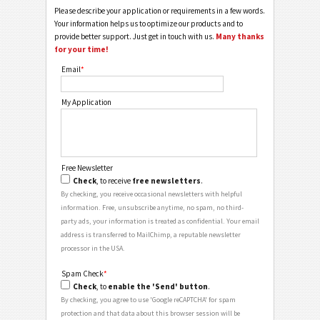
Please describe your application or requirements in a few words.
Your information helps us to optimize our products and to
provide better support. Just get in touch with us.
Many thanks
for your time!
Email
*
My Application
Free Newsletter
Check
, to receive
free newsletters
.
By checking, you receive occasional newsletters with helpful
information. Free, unsubscribe anytime, no spam, no third-
party ads, your information is treated as confidential. Your email
address is transferred to MailChimp, a reputable newsletter
processor in the USA.
Spam Check
*
Check
, to
enable the 'Send' button
.
By checking, you agree to use 'Google reCAPTCHA' for spam
protection and that data about this browser session will be