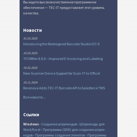
Вы ищите высококачественное программное
обеспечение — TEC-IT предоставляет этот уровень
качества.
Новости
31.03.2025
Introducing the Redesigned Barcode Studio V17.0
10.03.2025
TFORMer 8.9.0 – Improved E-Invoicing and Labeling
19.02.2025
New Scanner Device Support for Scan-IT to Office!
19.11.2024
Revenova Adds TEC-IT Barcode API to Salesforce TMS
Все новости...
Ссылки
Windows
-
Создание штрихкодов
-
Штрихкоды для
Word/Excel
-
Программы (SDK) для создания штрих-
кодов
-
Программы создания этикеток
-
Программы