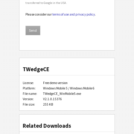
transferred to Google in the USA.
Please consider our
terms of use and privacy policy
.
TWedgeCE
License:
Free demo version
Platform:
Windows Mobile 5 / Windows Mobile 6
File name:
TWedgeCE_WinMobile5.exe
Version:
V2.1.0.15376
File size:
255 KB
Related Downloads