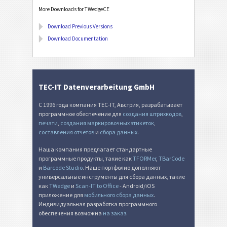
More Downloads for TWedgeCE
Download Previous Versions
Download Documentation
TEC-IT Datenverarbeitung GmbH
С 1996 года компания TEC-IT, Австрия, разрабатывает
программное обеспечение для
создания штрихкодов
,
печати
,
создания маркировочных этикеток
,
составления отчетов
и
сбора данных
.
Наша компания предлагает стандартные
программные продукты, такие как
TFORMer
,
TBarCode
и
Barcode Studio
. Наше портфолио дополняют
универсальные инструменты для сбора данных, такие
как
TWedge
и
Scan-IT to Office
- Android/iOS
приложение для
мобильного сбора данных
.
Индивидуальная разработка программного
обеспечения возможна
на заказ
.