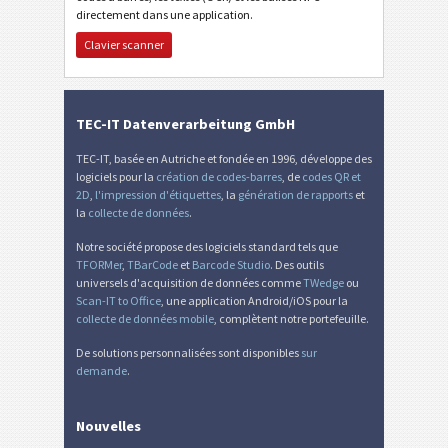
directement dans une application.
Clavier scanner
TEC-IT Datenverarbeitung GmbH
TEC-IT, basée en Autriche et fondée en 1996, développe des
logiciels pour la
création de codes-barres
, de
codes QR et
2D
,
l'impression d'étiquettes
, la
génération de rapports
et
la
collecte de données
.
Notre société propose des logiciels standard tels que
TFORMer
,
TBarCode
et
Barcode Studio
. Des outils
universels d'acquisition de données comme
TWedge
ou
Scan-IT to Office
, une application Android/iOS pour la
collecte de données mobile
, complètent notre portefeuille.
De solutions personnalisées sont disponibles
sur
demande
.
Nouvelles