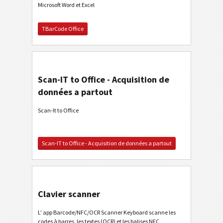
Microsoft Word et Excel
TBarCode Office
Scan-IT to Office - Acquisition de
données a partout
Scan-It to Office
Scan-IT to Office - Acquisition de données a partout
Clavier scanner
L' app Barcode/NFC/OCR Scanner Keyboard scanne les
codes à barres, les textes (OCR) et les balises NFC