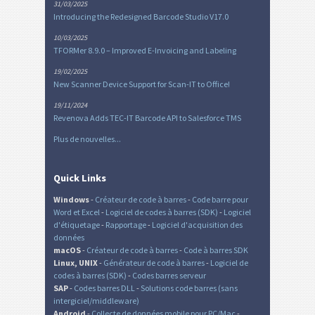
31/03/2025
Introducing the Redesigned Barcode Studio V17.0
10/03/2025
TFORMer 8.9.0 – Improved E-Invoicing and Labeling
19/02/2025
New Scanner Device Support for Scan-IT to Office!
19/11/2024
Revenova Adds TEC-IT Barcode API to Salesforce TMS
Plus de nouvelles...
Quick Links
Windows
-
Créateur de code à barres
-
Code barre pour
Word et Excel
-
Logiciel de codes à barres (SDK)
-
Logiciel
d'étiquetage
-
Rapportage
-
Logiciel d'acquisition des
données
macOS
-
Créateur de code à barres
-
Code à barres SDK
Linux, UNIX
-
Générateur de code à barres
-
Logiciel de
codes à barres (SDK)
-
Codes barres serveur
SAP
-
Codes barres DLL
-
Solutions code barres (sans
intergiciel/middleware)
Android
-
Collecte de données mobile pour PC/Mac
-