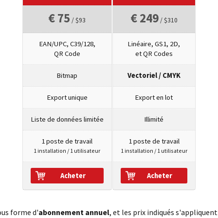
€ 75
€ 249
/ $93
/ $310
EAN/UPC, C39/128,
Linéaire, GS1, 2D,
QR Code
et QR Codes
Bitmap
Vectoriel / CMYK
Export unique
Export en lot
Liste de données limitée
Illimité
1 poste de travail
1 poste de travail
1 installation / 1 utilisateur
1 installation / 1 utilisateur
Acheter
Acheter
ous forme d'
abonnement annuel
, et les prix indiqués s'appliqu