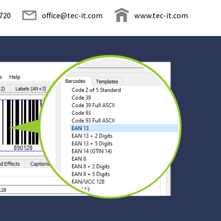
720
office@tec-it.com
www.tec-it.com