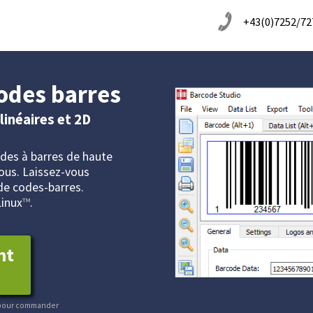
+43(0)7252/72
codes barres
linéaires et 2D
des à barres de haute
vous. Laissez-vous
de codes-barres.
Linux
™
.
nt
i pour commander