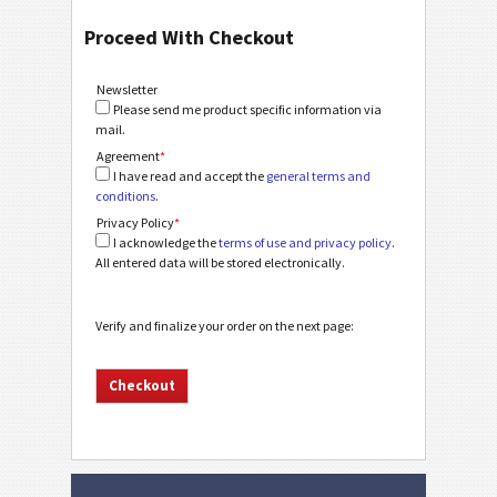
Proceed With Checkout
Newsletter
Please send me product specific information via
mail.
Agreement
*
I have read and accept the
general terms and
conditions
.
Privacy Policy
*
I acknowledge the
terms of use and privacy policy
.
All entered data will be stored electronically.
Verify and finalize your order on the next page: