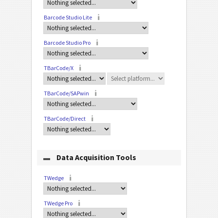
Barcode Studio Lite
Barcode Studio Pro
TBarCode/X
TBarCode/SAPwin
TBarCode/Direct
Data Acquisition Tools
TWedge
TWedge Pro