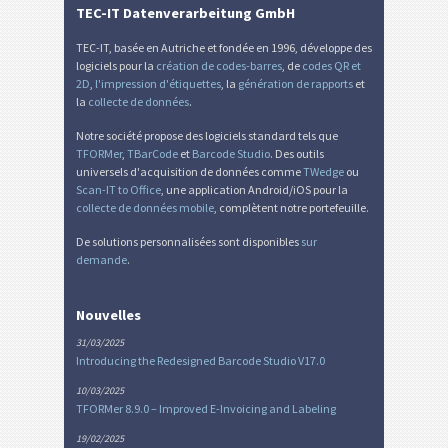
TEC-IT Datenverarbeitung GmbH
TEC-IT, basée en Autriche et fondée en 1996, développe des
logiciels pour la
création de codes-barres
, de
codes QR et
2D
,
l'impression d'étiquettes
, la
génération de rapports
et
la
collecte de données
.
Notre société propose des logiciels standard tels que
TFORMer
,
TBarCode
et
Barcode Studio
. Des outils
universels d'acquisition de données comme
TWedge
ou
Scan-IT to Office
, une application Android/iOS pour la
collecte de données mobile
, complètent notre portefeuille.
De solutions personnalisées sont disponibles
sur
demande
.
Nouvelles
31/03/2025
Introducing the Redesigned Barcode Studio V17.0
10/03/2025
TFORMer 8.9.0 – Improved E-Invoicing and Labeling
19/02/2025