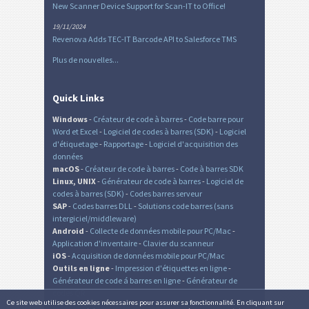
New Scanner Device Support for Scan-IT to Office!
19/11/2024
Revenova Adds TEC-IT Barcode API to Salesforce TMS
Plus de nouvelles...
Quick Links
Windows
-
Créateur de code à barres
-
Code barre pour
Word et Excel
-
Logiciel de codes à barres (SDK)
-
Logiciel
d'étiquetage
-
Rapportage
-
Logiciel d'acquisition des
données
macOS
-
Créateur de code à barres
-
Code à barres SDK
Linux, UNIX
-
Générateur de code à barres
-
Logiciel de
codes à barres (SDK)
-
Codes barres serveur
SAP
-
Codes barres DLL
-
Solutions code barres (sans
intergiciel/middleware)
Android
-
Collecte de données mobile pour PC/Mac
-
Application d'inventaire
-
Clavier du scanneur
iOS
-
Acquisition de données mobile pour PC/Mac
Outils en ligne
-
Impression d'étiquettes en ligne
-
Générateur de code á barres en ligne
-
Générateur de
codes QR
Ce site web utilise des cookies nécessaires pour assurer sa fonctionnalité. En cliquant sur