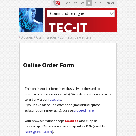
de
en
es
fr
it
ru
zh-cn
Accueil
Commander
Commande en ligne
Online Order Form
This online order form is exclusively addressed to
commercial customers (B2B). We ask private customers
to order via our
resellers
.
If you have an online offer code (individual quote,
subscription renewal ...), please
proceed here
.
Your browser must accept
Cookies
and support
Javascript. Orders are also accepted as PDF (send to
sales@tec-it.com
).