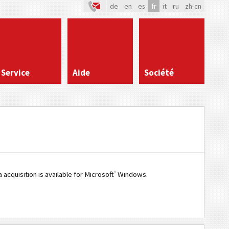
de
en
es
fr
it
ru
zh-cn
Service
Aide
Société
®
acquisition is available for Microsoft
Windows.