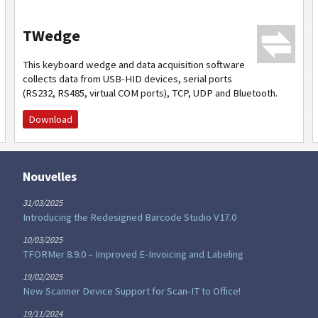
TWedge
This keyboard wedge and data acquisition software
collects data from USB-HID devices, serial ports
(RS232, RS485, virtual COM ports), TCP, UDP and Bluetooth.
Download
Nouvelles
31/03/2025
Introducing the Redesigned Barcode Studio V17.0
10/03/2025
TFORMer 8.9.0 – Improved E-Invoicing and Labeling
19/02/2025
New Scanner Device Support for Scan-IT to Office!
19/11/2024