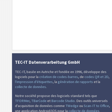
TEC-IT Datenverarbeitung GmbH
TEC-IT, basée en Autriche et fondée en 1996, développe des
logiciels pour la
création de codes-barres
, de
codes QR et 2D
,
l'impression d'étiquettes
, la
génération de rapports
et la
collecte de données
.
Notre société propose des logiciels standard tels que
TFORMer
,
TBarCode
et
Barcode Studio
. Des outils universels
d'acquisition de données comme
TWedge
ou
Scan-IT to Office
,
une application Android/iOS pour la
collecte de données