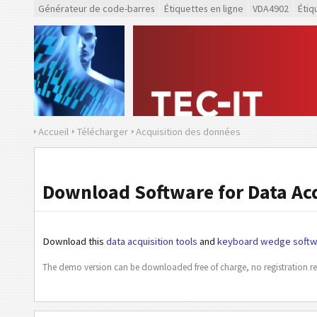
Générateur de code-barres
Étiquettes en ligne
VDA4902
Étiq
Accueil
Télécharger
Acquisition des données
Download Software for Data Acq
Download this
data acquisition tools
and
keyboard wedge softw
The demo version can be downloaded free of charge, no registration re