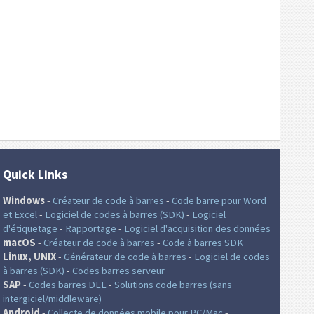
Quick Links
Windows
-
Créateur de code à barres
-
Code barre pour Word
et Excel
-
Logiciel de codes à barres (SDK)
-
Logiciel
d'étiquetage
-
Rapportage
-
Logiciel d'acquisition des données
macOS
-
Créateur de code à barres
-
Code à barres SDK
Linux, UNIX
-
Générateur de code à barres
-
Logiciel de codes
à barres (SDK)
-
Codes barres serveur
SAP
-
Codes barres DLL
-
Solutions code barres (sans
intergiciel/middleware)
Android
-
Collecte de données mobile pour PC/Mac
-