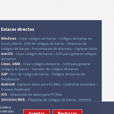
Enlaces directos
Windows
-
Crear códigos de barras
-
Códigos de barras en
Excel
y Word
-
SDK de códigos de barras
-
Etiquetas de
códigos de barras
-
Presentación de informes
-
Capturar datos
macOS
-
Crear códigos de barras
-
SDK para generar códigos
de barras
Linux, UNIX
-
Crear códigos de barras
-
SDK para generar
códigos de barras
-
Servidor de códigos de barras
SAP
-
DLL de código de barras
-
Códigos de barras sin
Middleware
Android
-
Capturar datos para PC/Mac
-
Control de inventario
-
Scanner Keyboard
iOS
-
Adquisición de datos para PC/Mac
Servicios Web
-
Etiquetas de códigos de barras
-
Generar
códigos de barras
-
Generar códigos QR
ionales y
 este sitio
Aceptar
Rechazar