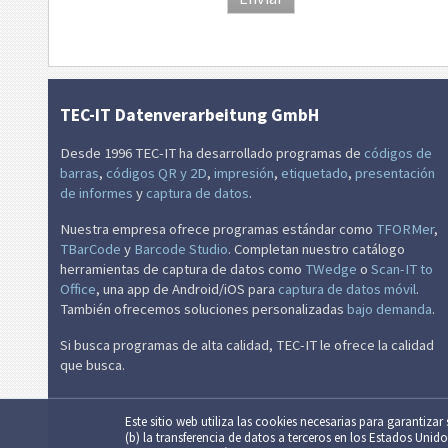
TEC-IT Datenverarbeitung GmbH
Desde 1996 TEC-IT ha desarrollado programas de
códigos de
barras
,
códigos QR y 2D
,
impresión
,
etiquetado
,
presentación
de informes
y
captura de datos
.
Nuestra empresa ofrece programas estándar como
TFORMer
,
TBarCode
y
Barcode Studio
. Completan nuestro catálogo
herramientas de captura de datos como
TWedge
o
Scan-IT to
Office
, una app de Android/iOS para
captura de datos móvil
.
También ofrecemos soluciones personalizadas
bajo demanda
.
Si busca programas de alta calidad, TEC-IT le ofrece la calidad
que busca.
Este sitio web utiliza las cookies necesarias para garantizar s
(b) la trans­fe­ren­cia de datos a terceros en los Estados Unid