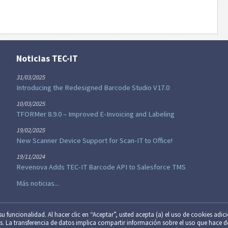
Noticias TEC-IT
31/03/2025
Introducing the Redesigned Barcode Studio V17.0
10/03/2025
TFORMer 8.9.0 – Improved E-Invoicing and Labeling
19/02/2025
New Scanner Device Support for Scan-IT to Office!
19/11/2024
Revenova Adds TEC-IT Barcode API to Salesforce TMS
Más noticias...
u fun­cio­na­li­dad. Al hacer clic en “Aceptar”, usted acepta (a) el uso de cookies adic
os. La trans­fe­ren­cia de datos implica compartir información sobre el uso que hace de