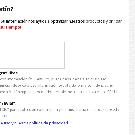
etín?
. Su información nos ayuda a optimizar nuestros productos y brindar
 su tiempo!
gratuitos
.
s con información útil. Gratuito, puede darse de baja en cualquier
ncios de terceros, su información se trata de forma confidencial. Su
fiere a MailChimp, un procesador de boletines de confianza en los EE.UU.
'Enviar'.
TCHA' para protección contra spam y la transferencia de datos sobre esta
. UU.
e uso y nuestra política de privacidad
.