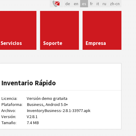
de
en
es
fr
it
ru
zh-cn
Servicios
Soporte
Empresa
Inventario Rápido
Licencia:
Versión demo gratuita
Plataforma:
Business, Android 5.0+
Archivo:
InventoryBusiness-2.8.1-33977.apk
Versión:
V2.8.1
Tamaño:
7.4 MB