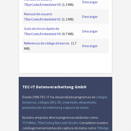
Descargar
TBarCode/Embedded V9
(1.3 MB)
Manual de usuario
Descargar
TBarCode/Embedded V2
(1.1 MB)
Guía de inicio rápido de
Descargar
TBarCode/Embedded V9
(0.7 MB)
Referencia de código de barras
(1.7
Descargar
MB)
TEC-IT Datenverarbeitung GmbH
Desde 1996 TEC-IT ha desarrollado programas de
códigos
de barras
,
códigos QR y 2D
,
impresión
,
etiquetado
,
presentación de informes
y
captura de datos
.
Nuestra empresa ofrece programas estándar como
TFORMer
,
TBarCode
y
Barcode Studio
. Completan nuestro
catálogo herramientas de captura de datos como
TWedge