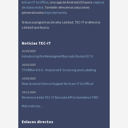
o
Scan-IT to Office
, una app de Android/iOS para
captura
de datos móvil
. También ofrecemos soluciones
personalizadas
bajo demanda
.
Si busca programas de alta calidad, TEC-IT le ofrece la
calidad que busca.
Noticias TEC-IT
31/03/2025
Introducing the Redesigned Barcode Studio V17.0
10/03/2025
TFORMer 8.9.0 – Improved E-Invoicing and Labeling
19/02/2025
New Scanner Device Support for Scan-IT to Office!
19/11/2024
Revenova Adds TEC-IT Barcode API to Salesforce TMS
Más noticias...
Enlaces directos