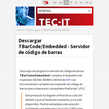
de
en
es
fr
it
ru
zh-cn
Inicio
Descargas
TBarCode/Embedded
Descargar
TBarCode/Embedded - Servidor
de código de barras
Descarga del programa servidor de código de barras
TBarCode/Embedded
y ampliar el dispositivo de
impresión ISD300, ISD400 o ISD410 de
SEH
con
funcionalidad completa de impresión de código de
®
®
barras para impresoras compatibles PostScript
y PCL
.
Este producto ha llegado al final de su vida útil
debido a que el hardware necesario ya no está
disponible. Podría reemplazar esta solución
instalando una máquina Linux con CUPS como