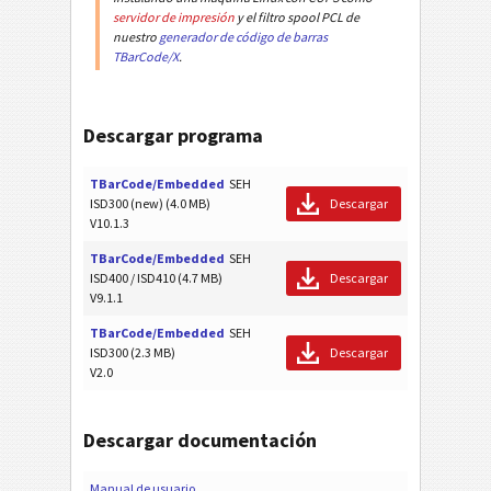
servidor de impresión
y el filtro spool PCL de
nuestro
generador de código de barras
TBarCode/X
.
Descargar programa
TBarCode/Embedded
SEH
ISD300 (new) (4.0 MB)
Descargar
V10.1.3
TBarCode/Embedded
SEH
ISD400 / ISD410 (4.7 MB)
Descargar
V9.1.1
TBarCode/Embedded
SEH
ISD300 (2.3 MB)
Descargar
V2.0
Descargar documentación
Manual de usuario