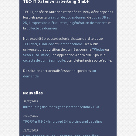
TEC-IT Datenverarbeitung GmbH
TEC-IT, basée en Autriche et fondée en 1996, développe des
logiciels pour la
création de codes-barres
, de
codes QR et
2D
,
l'impression d'étiquettes
, la
génération de rapports
et
la
collecte de données
.
Notre société propose des logiciels standard tels que
TFORMer
,
TBarCode
et
Barcode Studio
. Des outils
universels d'acquisition de données comme
TWedge
ou
Scan-IT to Office
, une application Android/iOS pour la
collecte de données mobile
, complètent notre portefeuille.
De solutions personnalisées sont disponibles
sur
demande
.
Nouvelles
31/03/2025
Introducing the Redesigned Barcode Studio V17.0
10/03/2025
TFORMer 8.9.0 – Improved E-Invoicing and Labeling
19/02/2025
New Scanner Device Support for Scan-IT to Office!