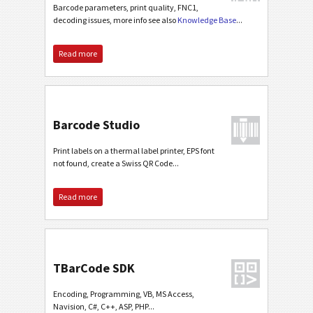
Barcode parameters, print quality, FNC1,
decoding issues, more info see also
Knowledge Base
...
Read more
Barcode Studio
Print labels on a thermal label printer, EPS font
not found, create a Swiss QR Code...
Read more
TBarCode SDK
Encoding, Programming, VB, MS Access,
Navision, C#, C++, ASP, PHP...