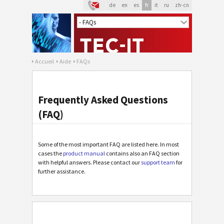
de
en
es
fr
it
ru
zh-cn
Accueil
Aide
FAQs
Frequently Asked Questions
(FAQ)
Some of the most important FAQ are listed here. In most
cases the
product manual
contains also an FAQ section
with helpful answers. Please contact our
support team
for
further assistance.