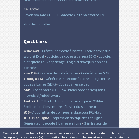
19/11/2024
Revenova Adds TEC-IT Barcode API to Salesforce TMS
Plus de nouvelles...
Quick Links
Windows
-
Créateur de code à barres
-
Code barre pour
Word et Excel
-
Logiciel de codes à barres (SDK)
-
Logiciel
d'étiquetage
-
Rapportage
-
Logiciel d'acquisition des
données
macOS
-
Créateur de code à barres
-
Code à barres SDK
Linux, UNIX
-
Générateur de code à barres
-
Logiciel de
codes à barres (SDK)
-
Codes barres serveur
SAP
-
Codes barres DLL
-
Solutions code barres (sans
intergiciel/middleware)
Android
-
Collecte de données mobile pour PC/Mac
-
Application d'inventaire
-
Clavier du scanneur
iOS
-
Acquisition de données mobile pour PC/Mac
Outils en ligne
-
Impression d'étiquettes en ligne
-
Générateur de code á barres en ligne
-
Générateur de
codes QR
Ce site web utilise des cookies nécessaires pour assurer sa fonctionnalité. En cliquant sur
“Accepter”, vous acceptez (a) l'utilisation de cookies supplémentaires et (b) le transfert de