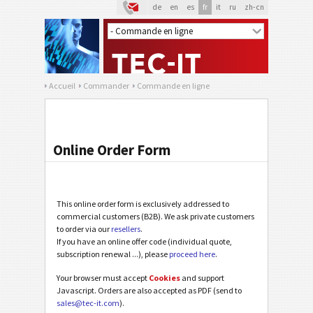
de
en
es
fr
it
ru
zh-cn
Accueil
Commander
Commande en ligne
Online Order Form
This online order form is exclusively addressed to
commercial customers (B2B). We ask private customers
to order via our
resellers
.
If you have an online offer code (individual quote,
subscription renewal ...), please
proceed here
.
Your browser must accept
Cookies
and support
Javascript. Orders are also accepted as PDF (send to
sales@tec-it.com
).