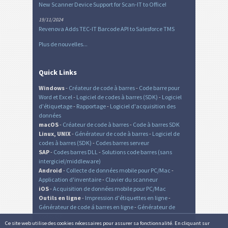
New Scanner Device Support for Scan-IT to Office!
19/11/2024
Revenova Adds TEC-IT Barcode API to Salesforce TMS
Plus de nouvelles...
Quick Links
Windows
-
Créateur de code à barres
-
Code barre pour
Word et Excel
-
Logiciel de codes à barres (SDK)
-
Logiciel
d'étiquetage
-
Rapportage
-
Logiciel d'acquisition des
données
macOS
-
Créateur de code à barres
-
Code à barres SDK
Linux, UNIX
-
Générateur de code à barres
-
Logiciel de
codes à barres (SDK)
-
Codes barres serveur
SAP
-
Codes barres DLL
-
Solutions code barres (sans
intergiciel/middleware)
Android
-
Collecte de données mobile pour PC/Mac
-
Application d'inventaire
-
Clavier du scanneur
iOS
-
Acquisition de données mobile pour PC/Mac
Outils en ligne
-
Impression d'étiquettes en ligne
-
Générateur de code á barres en ligne
-
Générateur de
codes QR
Ce site web utilise des cookies nécessaires pour assurer sa fonctionnalité. En cliquant sur