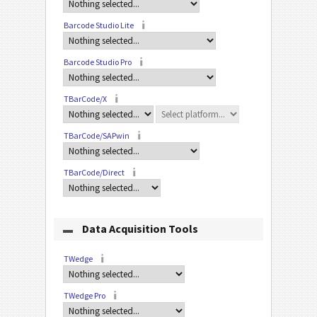
Barcode Studio Lite
Barcode Studio Pro
TBarCode/X
TBarCode/SAPwin
TBarCode/Direct
Data Acquisition Tools
TWedge
TWedge Pro