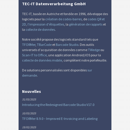
TEC-IT Datenverarbeitung GmbH
TEC-IT, basée en Autriche et fondée en 1996, développe des
logiciels pour la
création de codes-barres
, de
codes QR et
2D
,
l'impression d'étiquettes
, la
génération de rapports
et
la
collecte de données
.
Notre société propose des logiciels standard tels que
TFORMer
,
TBarCode
et
Barcode Studio
. Des outils
universels d'acquisition de données comme
TWedge
ou
Scan-IT to Office
, une application Android/iOS pour la
collecte de données mobile
, complètent notre portefeuille.
De solutions personnalisées sont disponibles
sur
demande
.
Nouvelles
31/03/2025
Introducing the Redesigned Barcode Studio V17.0
10/03/2025
TFORMer 8.9.0 – Improved E-Invoicing and Labeling
19/02/2025