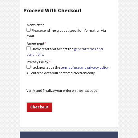
Proceed With Checkout
Newsletter
Please send me product specific information via
mail.
Agreement
*
I have read and accept the
general terms and
conditions
.
Privacy Policy
*
I acknowledge the
terms of use and privacy policy
.
All entered data will be stored electronically.
Verify and finalize your order on the next page: