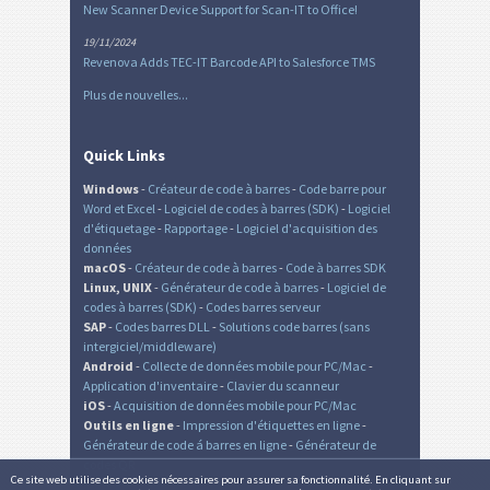
New Scanner Device Support for Scan-IT to Office!
19/11/2024
Revenova Adds TEC-IT Barcode API to Salesforce TMS
Plus de nouvelles...
Quick Links
Windows
-
Créateur de code à barres
-
Code barre pour
Word et Excel
-
Logiciel de codes à barres (SDK)
-
Logiciel
d'étiquetage
-
Rapportage
-
Logiciel d'acquisition des
données
macOS
-
Créateur de code à barres
-
Code à barres SDK
Linux, UNIX
-
Générateur de code à barres
-
Logiciel de
codes à barres (SDK)
-
Codes barres serveur
SAP
-
Codes barres DLL
-
Solutions code barres (sans
intergiciel/middleware)
Android
-
Collecte de données mobile pour PC/Mac
-
Application d'inventaire
-
Clavier du scanneur
iOS
-
Acquisition de données mobile pour PC/Mac
Outils en ligne
-
Impression d'étiquettes en ligne
-
Générateur de code á barres en ligne
-
Générateur de
codes QR
Ce site web utilise des cookies nécessaires pour assurer sa fonctionnalité. En cliquant sur