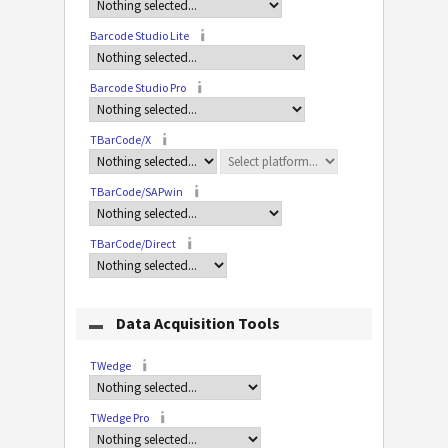
Barcode Studio Lite
Barcode Studio Pro
TBarCode/X
TBarCode/SAPwin
TBarCode/Direct
Data Acquisition Tools
TWedge
TWedge Pro