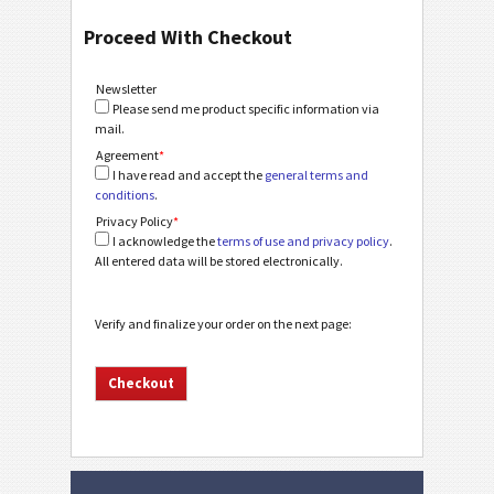
Proceed With Checkout
Newsletter
Please send me product specific information via
mail.
Agreement
*
I have read and accept the
general terms and
conditions
.
Privacy Policy
*
I acknowledge the
terms of use and privacy policy
.
All entered data will be stored electronically.
Verify and finalize your order on the next page: