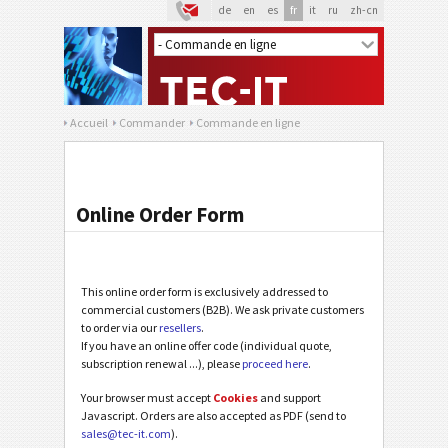
de
en
es
fr
it
ru
zh-cn
Accueil
Commander
Commande en ligne
Online Order Form
This online order form is exclusively addressed to
commercial customers (B2B). We ask private customers
to order via our
resellers
.
If you have an online offer code (individual quote,
subscription renewal ...), please
proceed here
.
Your browser must accept
Cookies
and support
Javascript. Orders are also accepted as PDF (send to
sales@tec-it.com
).