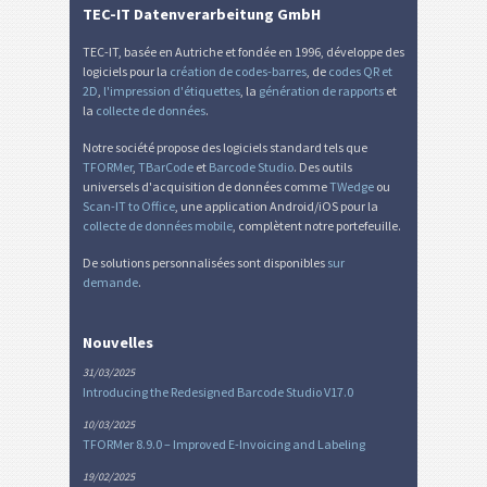
TEC-IT Datenverarbeitung GmbH
TEC-IT, basée en Autriche et fondée en 1996, développe des
logiciels pour la
création de codes-barres
, de
codes QR et
2D
,
l'impression d'étiquettes
, la
génération de rapports
et
la
collecte de données
.
Notre société propose des logiciels standard tels que
TFORMer
,
TBarCode
et
Barcode Studio
. Des outils
universels d'acquisition de données comme
TWedge
ou
Scan-IT to Office
, une application Android/iOS pour la
collecte de données mobile
, complètent notre portefeuille.
De solutions personnalisées sont disponibles
sur
demande
.
Nouvelles
31/03/2025
Introducing the Redesigned Barcode Studio V17.0
10/03/2025
TFORMer 8.9.0 – Improved E-Invoicing and Labeling
19/02/2025