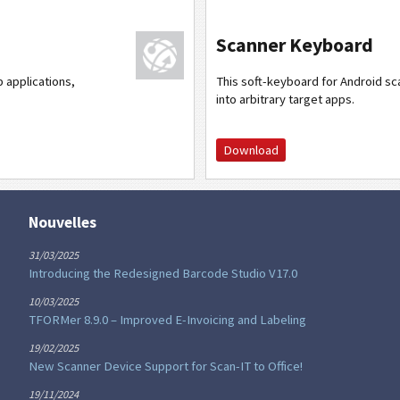
Scanner Keyboard
 applications,
This soft-keyboard for Android s
into arbitrary target apps.
Download
Nouvelles
31/03/2025
Introducing the Redesigned Barcode Studio V17.0
10/03/2025
TFORMer 8.9.0 – Improved E-Invoicing and Labeling
19/02/2025
New Scanner Device Support for Scan-IT to Office!
19/11/2024