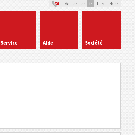
de
en
es
fr
it
ru
zh-cn
Service
Aide
Société