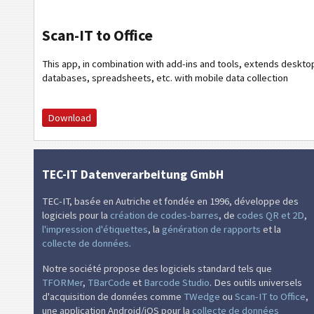
Scan-IT to Office
This app, in combination with add-ins and tools, extends desktop
databases, spreadsheets, etc. with mobile data collection
Download
TEC-IT Datenverarbeitung GmbH
TEC-IT, basée en Autriche et fondée en 1996, développe des
logiciels pour la
création de codes-barres
, de
codes QR et 2D
,
l'impression d'étiquettes
, la
génération de rapports
et la
collecte de données
.
Notre société propose des logiciels standard tels que
TFORMer
,
TBarCode
et
Barcode Studio
. Des outils universels
d'acquisition de données comme
TWedge
ou
Scan-IT to Office
,
une application Android/iOS pour la
collecte de données