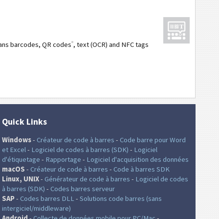
®
cans barcodes, QR codes
, text (OCR) and NFC tags
Quick Links
Windows
-
Créateur de code à barres
-
Code barre pour Word
et Excel
-
Logiciel de codes à barres (SDK)
-
Logiciel
d'étiquetage
-
Rapportage
-
Logiciel d'acquisition des données
macOS
-
Créateur de code à barres
-
Code à barres SDK
Linux, UNIX
-
Générateur de code à barres
-
Logiciel de codes
à barres (SDK)
-
Codes barres serveur
SAP
-
Codes barres DLL
-
Solutions code barres (sans
intergiciel/middleware)
Android
-
Collecte de données mobile pour PC/Mac
-