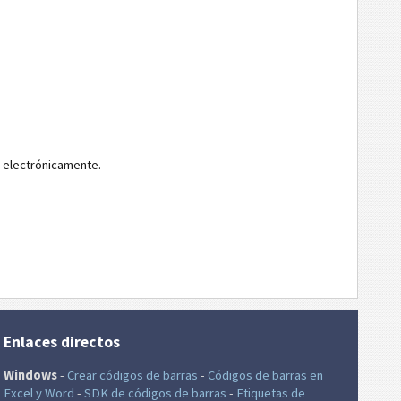
 electrónicamente.
Enlaces directos
Windows
-
Crear códigos de barras
-
Códigos de barras en
Excel
y Word
-
SDK de códigos de barras
-
Etiquetas de