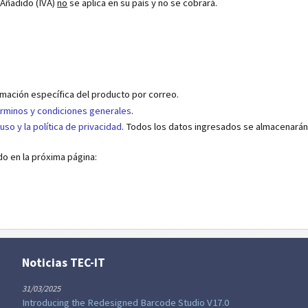
 Añadido (IVA)
no
se aplica en su país y no se cobrará.
mación específica del producto por correo.
rminos y condiciones generales
.
uso y la política de privacidad
. Todos los datos ingresados se almacenarán
ido en la próxima página:
Noticias TEC-IT
31/03/2025
Introducing the Redesigned Barcode Studio V17.0