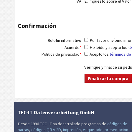
IVA
El Impuesto sobre el Valor
Confirmación
Boletin informativo
Por favor envíeme infor
Acuerdo
*
He leído y acepto los
té
Política de privacidad
*
Acepto los
términos de 
Verifique y finalice su ped
TEC-IT Datenverarbeitung GmbH
Desde 1996 TEC-IT ha desarrollado programas de
códigos de
barras
,
códigos QR y 2D
,
impresión
,
etiquetado
,
presentación