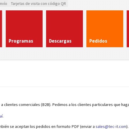
envío
Tarjetas de visita con código QR
Programas
Descargas
Pedidos
 a clientes comerciales (B2B). Pedimos a los clientes particulares que hag
uí
.
mbién se aceptan los pedidos en formato PDF (enviar a
sales@tec-it.com
).