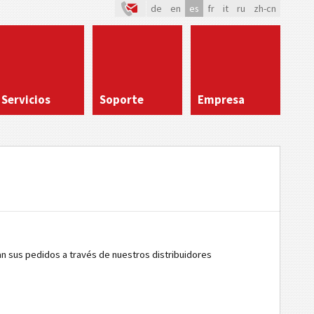
de
en
es
fr
it
ru
zh-cn
Servicios
Soporte
Empresa
an sus pedidos a través de nuestros distribuidores